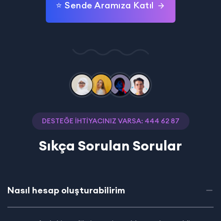
⭐ Sende Aramıza Katıl
Mehmet K. – Sakarya
Tuana S.
DESTEĞE İHTIYACINIZ VARSA: 444 62 87
Sıkça Sorulan Sorular
Nasıl hesap oluşturabilirim