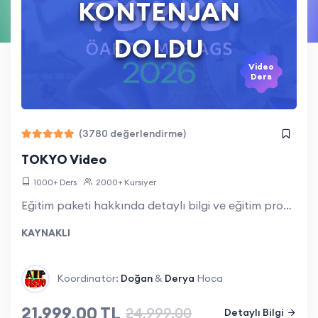
KONTENJAN
DOLDU
Video
Ders
(3780 değerlendirme)
TOKYO Video
1000+ Ders
2000+ Kursiyer
Eğitim paketi hakkında detaylı bilgi ve eğitim programı için tıklayınız.
KAYNAKLI
Koordinatör:
Doğan
&
Derya
Hoca
21.999,00 TL
24.999,00
Detaylı Bilgi