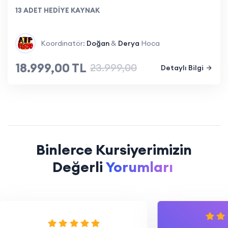
13 ADET HEDİYE KAYNAK
Koordinatör:
Doğan
&
Derya
Hoca
18.999,00 TL
23.999,00
Detaylı Bilgi
Binlerce Kursiyerimizin
Başarıları
Değerli
Yorumları