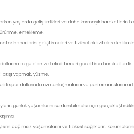
erken yaşlarda geliştirdikleri ve daha karmaşık hareketlerin te
 sürünme, emekleme.
tor becerilerini geliştirmeleri ve fiziksel aktivitelere katılımlar
or dallarına özgü olan ve teknik beceri gerektiren hareketlerdir.
l atışı yapmak, yüzme.
 belirli spor dallarında uzmanlaşmalarını ve performanslarını art
ylerin günlük yaşamlarını sürdürebilmeleri için gerçekleştirdikle
taşıma.
ylerin bağımsız yaşamalarını ve fiziksel sağlıklarını korumalarını