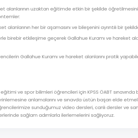
t alanlarının uzaktan eğitimde etkin bir şekilde öğretilmesini
yöntemler:
t alanlarının her bir aşamasını ve bileşenini ayrıntılı bir şekil
erle birebir etkileşime geçerek Gallahue Kuramı ve hareket alan
rencilerin Gallahue Kuramı ve hareket alanlarını pratik yapabil
ğitimi ve spor bilimleri öğrencileri için KPSS ÖABT sınavında 
derinlemesine anlamalarını ve sınavda üstün başarı elde etmel
 Öğrencilerimize sunduğumuz video dersleri, canlı dersler ve sa
erlerinde sağlam adımlarla ilerlemelerini sağlıyoruz.