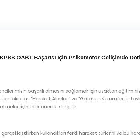
 KPSS ÖABT Başarısı İçin Psikomotor Gelişimde Deri
cilerimizin başarılı olmasını sağlamak için uzaktan eğitim h
an biri olan "Hareket Alanları" ve "Gallahue Kuramı"nı detaylı 
tmeleri için kritik öneme sahiptir.
ri gerçekleştirirken kullandıkları farklı hareket türlerini ve bu h