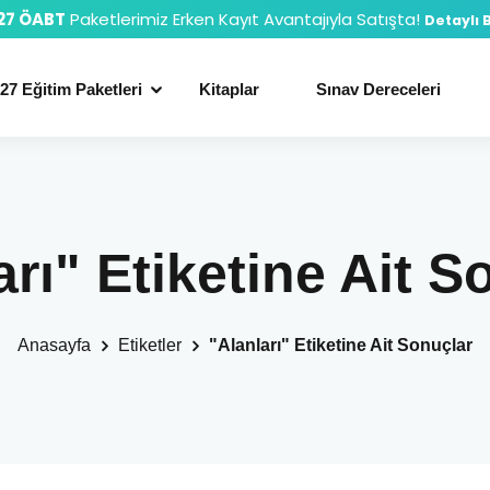
27 ÖABT
Paketlerimiz Erken Kayıt Avantajıyla Satışta!
Detaylı B
27 Eğitim Paketleri
Kitaplar
Sınav Dereceleri
arı" Etiketine Ait S
Anasayfa
Etiketler
"Alanları" Etiketine Ait Sonuçlar