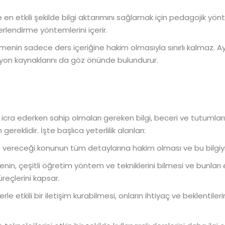
en etkili şekilde bilgi aktarımını sağlamak için pedagojik yön
erlendirme yöntemlerini içerir.
menin sadece ders içeriğine hakim olmasıyla sınırlı kalmaz. A
vasyon kaynaklarını da göz önünde bulundurur.
i icra ederken sahip olmaları gereken bilgi, beceri ve tutumları
gereklidir. İşte başlıca yeterlilik alanları:
vereceği konunun tüm detaylarına hakim olması ve bu bilgiyi 
n, çeşitli öğretim yöntem ve tekniklerini bilmesi ve bunları et
eçlerini kapsar.
e etkili bir iletişim kurabilmesi, onların ihtiyaç ve beklentiler