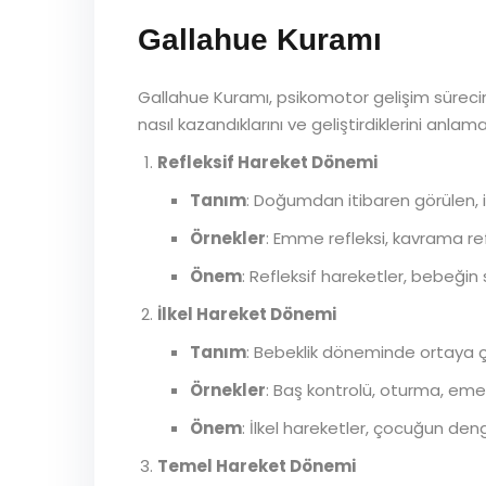
Gallahue Kuramı
Gallahue Kuramı, psikomotor gelişim sürecini 
nasıl kazandıklarını ve geliştirdiklerini an
Refleksif Hareket Dönemi
Tanım
: Doğumdan itibaren görülen, 
Örnekler
: Emme refleksi, kavrama ref
Önem
: Refleksif hareketler, bebeğin
İlkel Hareket Dönemi
Tanım
: Bebeklik döneminde ortaya ç
Örnekler
: Baş kontrolü, oturma, em
Önem
: İlkel hareketler, çocuğun den
Temel Hareket Dönemi