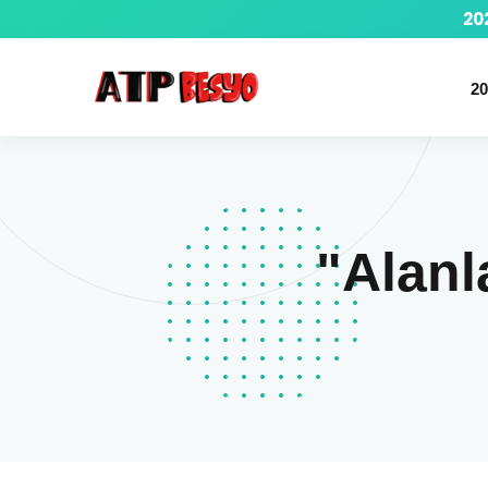
20
20
"Alanl