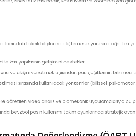
riler, kinestetik farkındalık, kas kuvveti ve koordinasyon gibi 
i alanındaki teknik bilgilerini geliştirmenin yanı sıra, öğretim
te kas yapılarının gelişimini destekler.
 ve akışını yönetmek açısından pas çeşitlerinin bilinmesi z
tilmesi sırasında kullanılacak yöntemler (bilişsel, psikomotor
re öğretilen video analiz ve biomekanik uygulamalarıyla bu 
ında beyzbol pasın kullanımı takım oyunlarında stratejik avant
ormatında Değerlendirme (ÖABT 