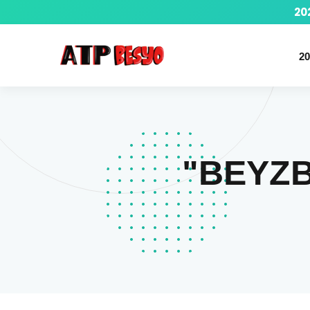
20
20
"BEYZBO