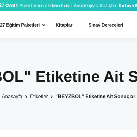
27 ÖABT
Paketlerimiz Erken Kayıt Avantajıyla Satışta!
Detaylı B
27 Eğitim Paketleri
Kitaplar
Sınav Dereceleri
L" Etiketine Ait 
Anasayfa
Etiketler
"BEYZBOL" Etiketine Ait Sonuçlar