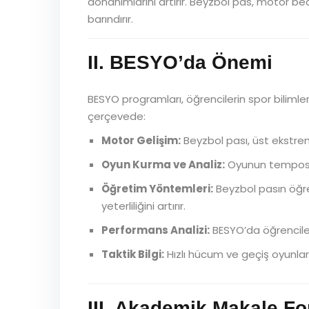
donanımlarını artırır. Beyzbol pas, motor bece
barındırır.
II. BESYO’da Önemi
BESYO programları, öğrencilerin spor bilimler
çerçevede:
Motor Gelişim:
Beyzbol pası, üst ekstremi
Oyun Kurma ve Analiz:
Oyunun temposunu
Öğretim Yöntemleri:
Beyzbol pasın öğre
yeterliliğini artırır.
Performans Analizi:
BESYO’da öğrencile
Taktik Bilgi:
Hızlı hücum ve geçiş oyunlar
III. Akademik Makale F