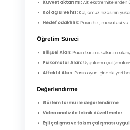
Kuvvet aktarımı:
Alt ekstremitelerden ü
Kol açısı ve hız:
Kol, omuz hizasının yukarı
Hedef odaklılık:
Pasın hızı, mesafesi ve
Öğretim Süreci
Bilişsel Alan:
Pasın tanımı, kullanım alanı, 
Psikomotor Alan:
Uygulama çalışmalarıyla
Affektif Alan:
Pasın oyun içindeki yeri hak
Değerlendirme
Gözlem formu ile değerlendirme
Video analiz ile teknik düzeltmeler
Eşli çalışma ve takım çalışması uygu