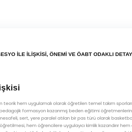
YO İLE İLİŞKİSİ, ÖNEMİ VE ÖABT ODAKLI DETAYL
işkisi
teorik hem uygulamalı olarak öğretilen temel takım sporların
 pedagojik formasyon kazanmış beden eğitimi öğretmenlerinin
mesafeli, sert, yere paralel atılan bir pas türü olarak basketbo
in öğretilmesi, hem öğrencilere uygulayıcı kimlik kazandırır h