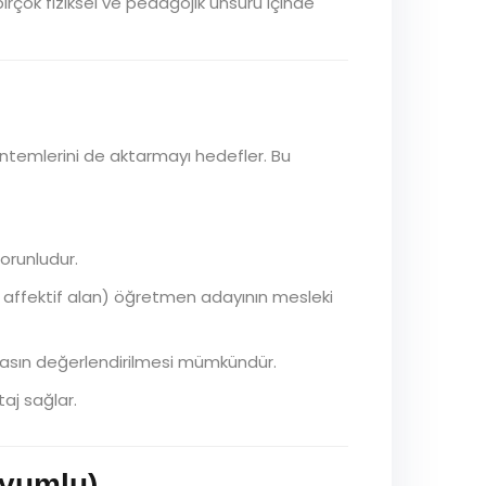
birçok fiziksel ve pedagojik unsuru içinde
 yöntemlerini de aktarmayı hedefler. Bu
orunludur.
, affektif alan) öğretmen adayının mesleki
pasın değerlendirilmesi mümkündür.
aj sağlar.
Uyumlu)