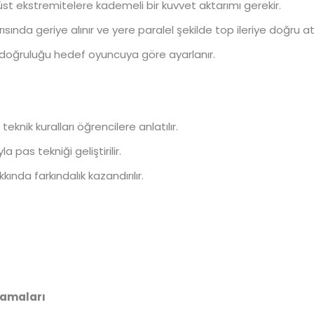
st ekstremitelere kademeli bir kuvvet aktarımı gerekir.
sında geriye alınır ve yere paralel şekilde top ileriye doğru atıl
 doğruluğu hedef oyuncuya göre ayarlanır.
teknik kuralları öğrencilere anlatılır.
 pas tekniği geliştirilir.
kında farkındalık kazandırılır.
lamaları