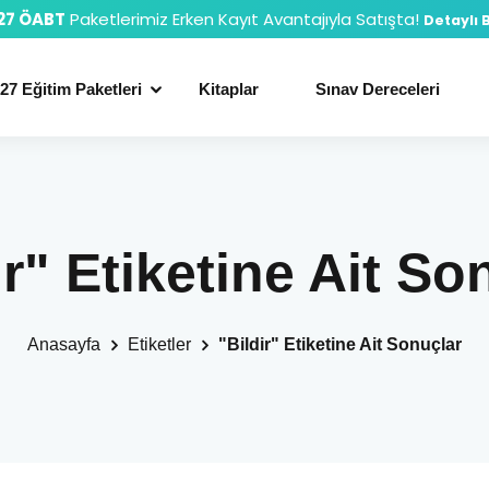
27 ÖABT
Paketlerimiz Erken Kayıt Avantajıyla Satışta!
Detaylı B
27 Eğitim Paketleri
Kitaplar
Sınav Dereceleri
ir" Etiketine Ait So
Anasayfa
Etiketler
"Bildir" Etiketine Ait Sonuçlar