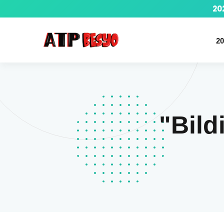
20
20
"Bild