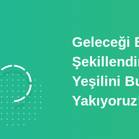
Geleceği B
Şekillend
Yeşilini 
Yakıyoruz