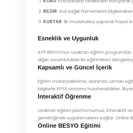
KORU
: Kazazedeyi tehlikeden koruyarak 
BİLDİR
: Acil sağlık hizmetlerini bilgilend
KURTAR
: İlk müdahaleyi yaparak hayat ku
Esneklik ve Uygunluk
ATP BESYO’nun uzaktan eğitim programları, ö
diğer sorumlulukları ile eğitimlerini dengeleye
Kapsamlı ve Güncel İçerik
Eğitim materyallerimiz, alanında uzman eği
bilgilerle KPSS sınavına hazırlanabilirler. İlk
İnteraktif Öğrenme
Uzaktan eğitim platformumuz, interaktif araçl
gerektiğinde uygulamalarını sağlar. Online BE
Online BESYO Eğitimi