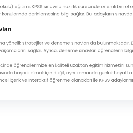
kulu) eğitimi, KPSS sınavına hazırlık sürecinde önemli bir rol
 konularında derinlemesine bilgi sağlar. Bu, adayların sınavda
vları
 yönelik stratejiler ve deneme sınavları da bulunmaktadır. B
şamalarını sağlar. Ayrıca, deneme sınavları öğrencilerin bilgi s
ecinde öğrencilerimize en kaliteli uzaktan eğitim hizmetini s
vında başarılı olmak için değil, aynı zamanda günlük hayatta 
cel içerik ve interaktif öğrenme olanakları ile KPSS adayların