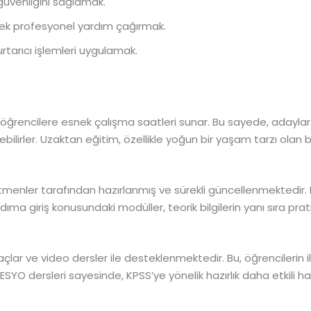
güvenliğini sağlamak.
irerek profesyonel yardım çağırmak.
rtarıcı işlemleri uygulamak.
ğrencilere esnek çalışma saatleri sunar. Bu sayede, adaylar 
bilirler. Uzaktan eğitim, özellikle yoğun bir yaşam tarzı olan bir
tmenler tarafından hazırlanmış ve sürekli güncellenmektedir.
yardıma giriş konusundaki modüller, teorik bilgilerin yanı sıra p
ar ve video dersler ile desteklenmektedir. Bu, öğrencilerin il
SYO dersleri sayesinde, KPSS’ye yönelik hazırlık daha etkili hal