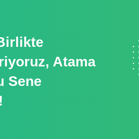
irlikte
iriyoruz, Atama
Bu Sene
!