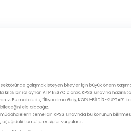
ektöründe çalışmak isteyen bireyler için büyük önem taşımakt
 kritik bir rol oynar. ATP BESYO olarak, KPSS sınavına hazırlık
oruz. Bu makalede, "İlkyardıma Giriş, KORU-BİLDİR-KURTAR" k
ebileceğini ele alacağız.
 müdahalelerin temelidir. KPSS sınavında bu konunun bilinmes
, aşağıdaki temel prensipler vurgulanır: