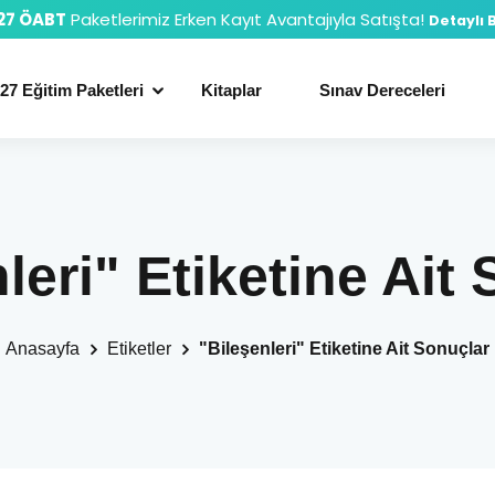
27 ÖABT
Paketlerimiz Erken Kayıt Avantajıyla Satışta!
Detaylı B
27 Eğitim Paketleri
Kitaplar
Sınav Dereceleri
leri" Etiketine Ait
Anasayfa
Etiketler
"Bileşenleri" Etiketine Ait Sonuçlar