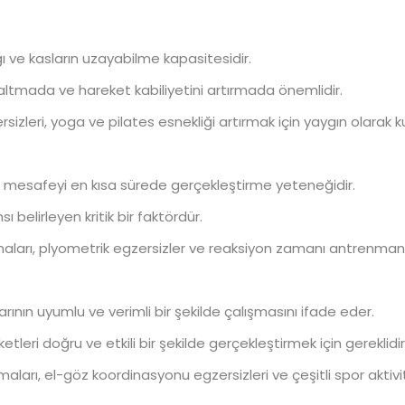
ığı ve kasların uzayabilme kapasitesidir.
azaltmada ve hareket kabiliyetini artırmada önemlidir.
izleri, yoga ve pilates esnekliği artırmak için yaygın olarak kull
i bir mesafeyi en kısa sürede gerçekleştirme yeteneğidir.
ı belirleyen kritik bir faktördür.
maları, plyometrik egzersizler ve reaksiyon zamanı antrenmanları 
arının uyumlu ve verimli bir şekilde çalışmasını ifade eder.
leri doğru ve etkili bir şekilde gerçekleştirmek için gereklidir
maları, el-göz koordinasyonu egzersizleri ve çeşitli spor aktivit