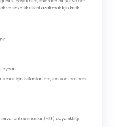
ygunluk, çeşitli bileşenlerden oluşur ve her
 ve sakatlık riskini azaltmak için kritik
ir:
l oynar.
rtırmak için kullanılan başlıca yöntemlerdir.
terval antrenmanlar (HIIT) dayanıklılığı