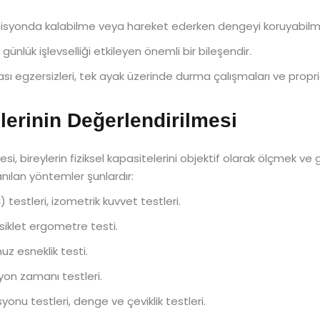
ozisyonda kalabilme veya hareket ederken dengeyi koruyabilm
ünlük işlevselliği etkileyen önemli bir bileşendir.
sı egzersizleri, tek ayak üzerinde durma çalışmaları ve propri
erinin Değerlendirilmesi
i, bireylerin fiziksel kapasitelerini objektif olarak ölçmek ve g
nılan yöntemler şunlardır:
 testleri, izometrik kuvvet testleri.
isiklet ergometre testi.
uz esneklik testi.
iyon zamanı testleri.
yonu testleri, denge ve çeviklik testleri.