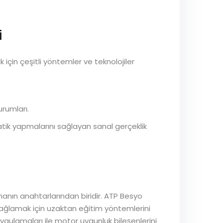
i
için çeşitli yöntemler ve teknolojiler
urumları.
ratik yapmalarını sağlayan sanal gerçeklik
lmanın anahtarlarından biridir. ATP Besyo
i sağlamak için uzaktan eğitim yöntemlerini
uygulamaları ile motor uygunluk bileşenlerini