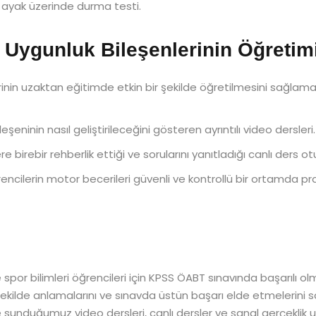
k ayak üzerinde durma testi.
 Uygunluk Bileşenlerinin Öğretim
nin uzaktan eğitimde etkin bir şekilde öğretilmesini sağlamak 
eşeninin nasıl geliştirileceğini gösteren ayrıntılı video dersleri.
e birebir rehberlik ettiği ve sorularını yanıtladığı canlı ders ot
rencilerin motor becerileri güvenli ve kontrollü bir ortamda p
spor bilimleri öğrencileri için KPSS ÖABT sınavında başarılı o
yi şekilde anlamalarını ve sınavda üstün başarı elde etmelerin
ze sunduğumuz video dersleri, canlı dersler ve sanal gerçeklik 