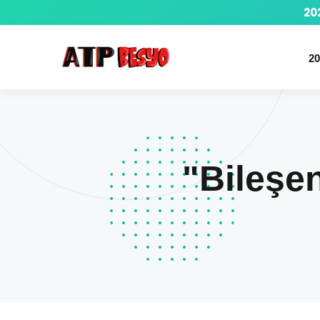
20
20
"Bileşen