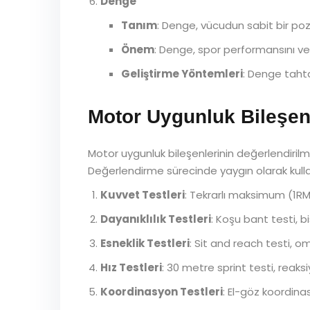
Denge
Tanım
: Denge, vücudun sabit bir p
Önem
: Denge, spor performansını ve g
Geliştirme Yöntemleri
: Denge tahta
Motor Uygunluk Bileşenl
Motor uygunluk bileşenlerinin değerlendirilmes
Değerlendirme sürecinde yaygın olarak kulla
Kuvvet Testleri
: Tekrarlı maksimum (1RM)
Dayanıklılık Testleri
: Koşu bant testi, b
Esneklik Testleri
: Sit and reach testi, om
Hız Testleri
: 30 metre sprint testi, reaks
Koordinasyon Testleri
: El-göz koordinas