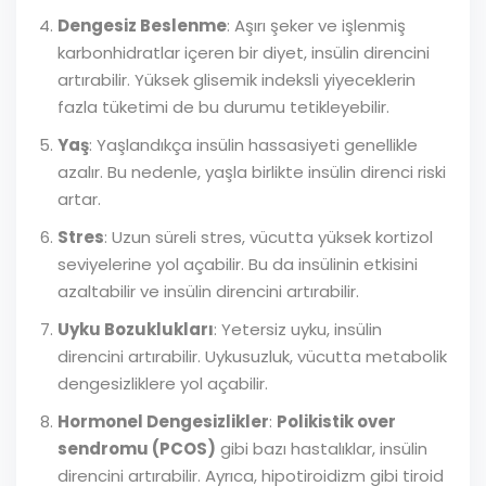
Dengesiz Beslenme
: Aşırı şeker ve işlenmiş
karbonhidratlar içeren bir diyet, insülin direncini
artırabilir. Yüksek glisemik indeksli yiyeceklerin
fazla tüketimi de bu durumu tetikleyebilir.
Yaş
: Yaşlandıkça insülin hassasiyeti genellikle
azalır. Bu nedenle, yaşla birlikte insülin direnci riski
artar.
Stres
: Uzun süreli stres, vücutta yüksek kortizol
seviyelerine yol açabilir. Bu da insülinin etkisini
azaltabilir ve insülin direncini artırabilir.
Uyku Bozuklukları
: Yetersiz uyku, insülin
direncini artırabilir. Uykusuzluk, vücutta metabolik
dengesizliklere yol açabilir.
Hormonel Dengesizlikler
:
Polikistik over
sendromu (PCOS)
gibi bazı hastalıklar, insülin
direncini artırabilir. Ayrıca, hipotiroidizm gibi tiroid