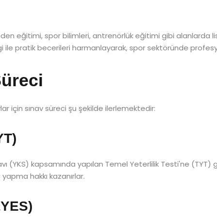
en eğitimi, spor bilimleri, antrenörlük eğitimi gibi alanlarda
bilgi ile pratik becerileri harmanlayarak, spor sektöründe profe
üreci
r için sınav süreci şu şekilde ilerlemektedir:
YT)
vı (YKS) kapsamında yapılan Temel Yeterlilik Testi'ne (TYT) g
 yapma hakkı kazanırlar.
ZYES)