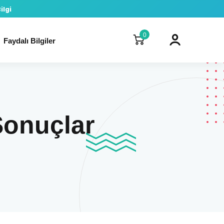
ilgi
0
Faydalı Bilgiler
Sonuçlar