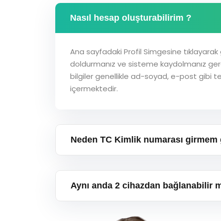
Nasıl hesap oluşturabilirim ?
Ana sayfadaki Profil Simgesine tıklayarak ge
doldurmanız ve sisteme kaydolmanız ger
bilgiler genellikle ad-soyad, e-post gibi te
içermektedir.
Neden TC Kimlik numarası girmem 
Aynı anda 2 cihazdan bağlanabilir 