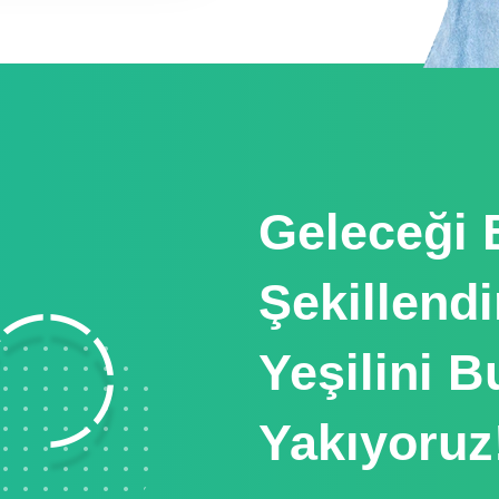
Geleceği B
Şekillend
Yeşilini 
Yakıyoruz