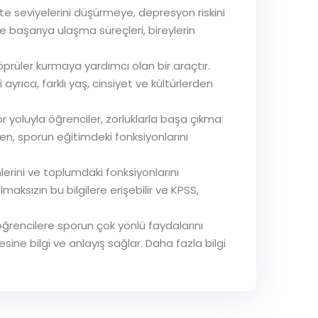
ete seviyelerini düşürmeye, depresyon riskini
 başarıya ulaşma süreçleri, bireylerin
köprüler kurmaya yardımcı olan bir araçtır.
i ayrıca, farklı yaş, cinsiyet ve kültürlerden
r yoluyla öğrenciler, zorluklarla başa çıkma
n, sporun eğitimdeki fonksiyonlarını
erini ve toplumdaki fonksiyonlarını
maksızın bu bilgilere erişebilir ve KPSS,
 öğrencilere sporun çok yönlü faydalarını
sine bilgi ve anlayış sağlar. Daha fazla bilgi