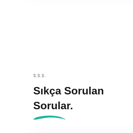
S.S.S.
Sıkça Sorulan
Sorular.