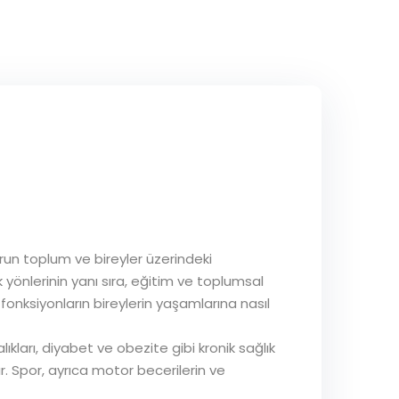
un toplum ve bireyler üzerindeki
ik yönlerinin yanı sıra, eğitim ve toplumsal
 fonksiyonların bireylerin yaşamlarına nasıl
alıkları, diyabet ve obezite gibi kronik sağlık
rır. Spor, ayrıca motor becerilerin ve