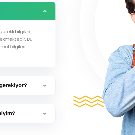
rekli bilgileri
ekmektedir. Bu
mel bilgileri
gerekiyor?
miyim?