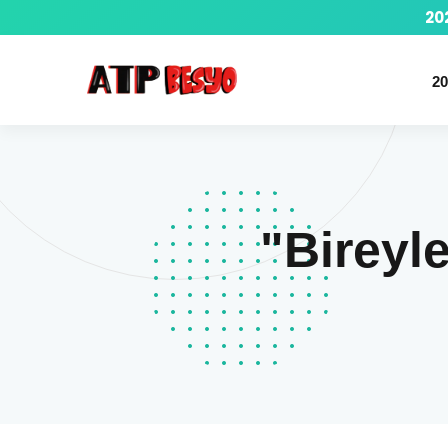
20
20
"Bireyl