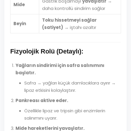
Gastrik boşalmayı
yavaşlatır
→
Mide
daha kontrollü sindirim sağlar
Toku hissetmeyi sağlar
Beyin
(satiyet)
→ iştahı azaltır
Fizyolojik Rolü (Detaylı):
Yağların sindirimi için safra salınımını
başlatır.
Safra → yağları küçük damlacıklara ayırır →
lipaz etkisini kolaylaştırır.
Pankreası aktive eder.
Özellikle lipaz ve tripsin gibi enzimlerin
salınımını uyarır.
Mide hareketlerini yavaşlatır.