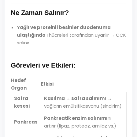
Ne Zaman Salınır?
Yağlı ve proteinli besinler duodenuma
ulaştığında
I hücreleri tarafından uyarılır → CCK
salınır.
Görevleri ve Etkileri:
Hedef
Etkisi
Organ
Safra
Kasılma → safra salınımı
→
kesesi
yağların emülsifikasyonu (sindirim)
Pankreatik enzim salınımı
nı
Pankreas
artırır (lipaz, proteaz, amilaz vs.)