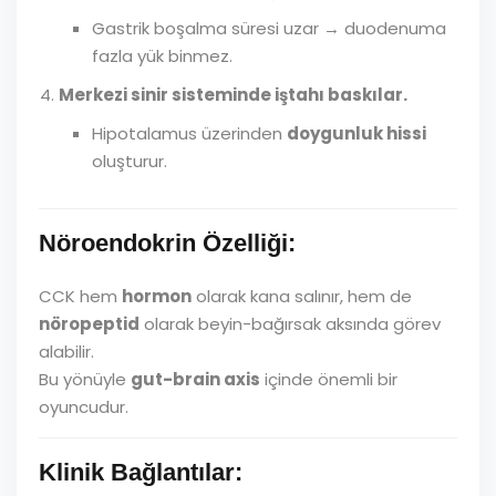
Gastrik boşalma süresi uzar → duodenuma
fazla yük binmez.
Merkezi sinir sisteminde iştahı baskılar.
Hipotalamus üzerinden
doygunluk hissi
oluşturur.
Nöroendokrin Özelliği:
CCK hem
hormon
olarak kana salınır, hem de
nöropeptid
olarak beyin-bağırsak aksında görev
alabilir.
Bu yönüyle
gut-brain axis
içinde önemli bir
oyuncudur.
Klinik Bağlantılar: