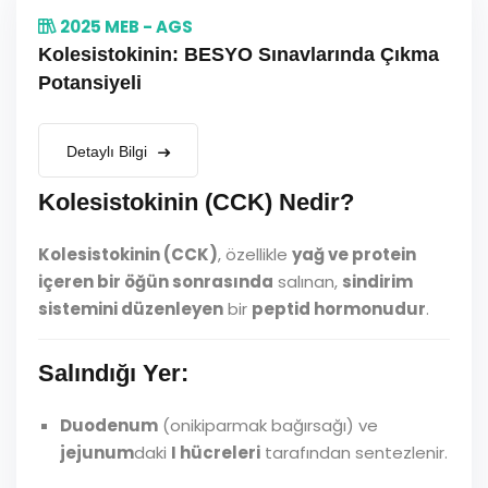
2025 MEB - AGS
Kolesistokinin: BESYO Sınavlarında Çıkma
Potansiyeli
Detaylı Bilgi
Kolesistokinin (CCK) Nedir?
Kolesistokinin (CCK)
, özellikle
yağ ve protein
içeren bir öğün sonrasında
salınan,
sindirim
sistemini düzenleyen
bir
peptid hormonudur
.
Salındığı Yer:
Duodenum
(onikiparmak bağırsağı) ve
jejunum
daki
I hücreleri
tarafından sentezlenir.