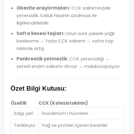
Obezite araştırmaları:
CCK salınımındaki
yetersizlik, tokluk hissinin azalması ile
ilişkilendirilebilir.
Safra kesesi taşları:
Uzun süre yüksek yağlı
beslenme → fazla CCK salınımı → safra taşı
riskinde artış.
Pankreatik yetmezlik:
CCK yetersizliği →
yeterli enzim salınımı olmaz → malabsorpsiyon
Özet Bilgi Kutusu:
Özellik
CCK (Kolesistokinin)
Salgı yeri
Duodenum I hücreleri
Tetikleyici
Yağ ve protein içeren besinler