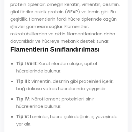
protein tipleridir; örneğin keratin, vimentin, desmin,
glial fibriler asidik protein (GFAP) ve lamin gibi. Bu
çeşitlilik, flamentlerin farklı hücre tiplerinde özgün
işlevler görmesini sağlar. Flamentler,
mikrotübüllerden ve aktin filamentlerinden daha
dayanıklıdır ve hücreye mekanik destek sunar.
Flamentlerin Sınıflandırılması
Tip I ve II:
Keratinlerden oluşur, epitel
hücrelerinde bulunur.
Tip III:
Vimentin, desmin gibi proteinleri içerir,
bağ dokusu ve kas hücrelerinde yaygındır.
Tip IV:
Nörofilament proteinleri, sinir
hücrelerinde bulunur.
Tip V:
Laminler, hücre çekirdeğinin iç yüzeyinde
yer alır.