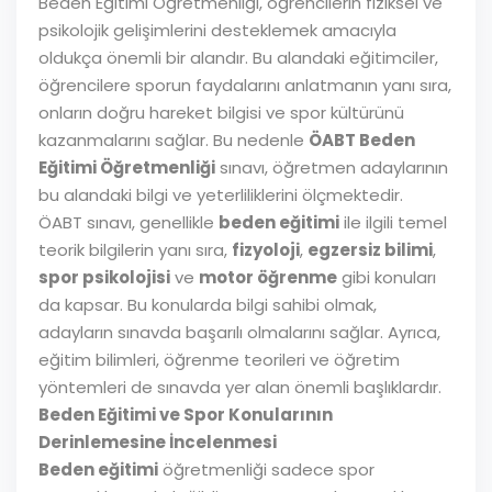
Beden Eğitimi Öğretmenliği, öğrencilerin fiziksel ve
psikolojik gelişimlerini desteklemek amacıyla
oldukça önemli bir alandır. Bu alandaki eğitimciler,
öğrencilere sporun faydalarını anlatmanın yanı sıra,
onların doğru hareket bilgisi ve spor kültürünü
kazanmalarını sağlar. Bu nedenle
ÖABT Beden
Eğitimi Öğretmenliği
sınavı, öğretmen adaylarının
bu alandaki bilgi ve yeterliliklerini ölçmektedir.
ÖABT sınavı, genellikle
beden eğitimi
ile ilgili temel
teorik bilgilerin yanı sıra,
fizyoloji
,
egzersiz bilimi
,
spor psikolojisi
ve
motor öğrenme
gibi konuları
da kapsar. Bu konularda bilgi sahibi olmak,
adayların sınavda başarılı olmalarını sağlar. Ayrıca,
eğitim bilimleri, öğrenme teorileri ve öğretim
yöntemleri de sınavda yer alan önemli başlıklardır.
Beden Eğitimi ve Spor Konularının
Derinlemesine İncelenmesi
Beden eğitimi
öğretmenliği sadece spor