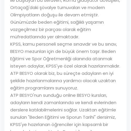
ile başlayan bu serüven, Roma gladyatör dövüşleri,
Ortaçağ'daki şövalye turnuvaları ve modern
Olimpiyatların doğuşu ile devam etmiştir.
Günümüzde beden eğitimi, sağlıklı yaşamın
vazgeçilmez bir parçası olarak eğitim
müfredatlarında yer almaktadır.
KPSS, kamu personeli seçme sınavıdır ve bu sınav,
BESYO mezunları için de büyük önem taşır. Beden
Eğitimi ve Spor Öğretmenliği alanında atanmak
isteyen adaylar, KPSS'ye özel olarak hazırlanmalıdır.
ATP BESYO olarak biz, bu süreçte adayların en iyi
şekilde hazırlanmalarına yardımcı olacak uzaktan
eğitim programlarını sunuyoruz.
ATP BESYO'nun sunduğu online BESYO kursları,
adayların kendi zamanlarında ve kendi evlerinden
derslere katılabilmelerini sağlar. Uzaktan eğitimle
sunulan "Beden Eğitimi ve Sporun Tarihi" dersimiz,
KPSS'ye hazırlanan öğrenciler için kapsamlı bir