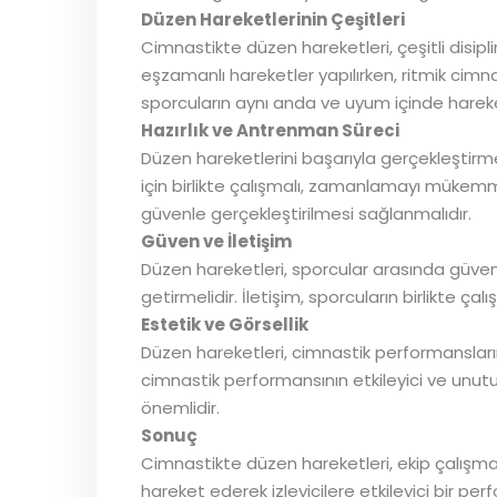
Düzen Hareketlerinin Çeşitleri
Cimnastikte düzen hareketleri, çeşitli disiplin
eşzamanlı hareketler yapılırken, ritmik cimna
sporcuların aynı anda ve uyum içinde hareke
Hazırlık ve Antrenman Süreci
Düzen hareketlerini başarıyla gerçekleştirmek
için birlikte çalışmalı, zamanlamayı mükemmel
güvenle gerçekleştirilmesi sağlanmalıdır.
Güven ve İletişim
Düzen hareketleri, sporcular arasında güven 
getirmelidir. İletişim, sporcuların birlikte ç
Estetik ve Görsellik
Düzen hareketleri, cimnastik performanslarının
cimnastik performansının etkileyici ve unut
önemlidir.
Sonuç
Cimnastikte düzen hareketleri, ekip çalışma
hareket ederek izleyicilere etkileyici bir p