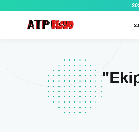
20
20
"Ekip