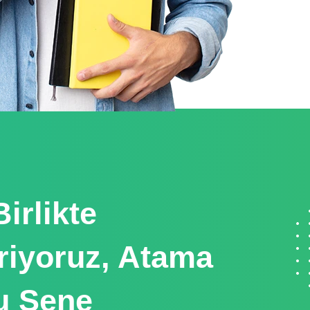
irlikte
iriyoruz, Atama
Bu Sene