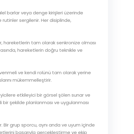
ralel barlar veya denge kirişleri üzerinde
tinler sergilenir. Her disiplinde,
lar, hareketlerin tam olarak senkronize olması
ırasında, hareketlerin doğru teknikle ve
güvenmeli ve kendi rolünü tam olarak yerine
slarını mükemmelleştirir.
icilere etkileyici bir görsel şölen sunar ve
li bir şekilde planlanması ve uygulanması
r. Bir grup sporcu, aynı anda ve uyum içinde
etlerini başarıyla gerçekleştirme ve ekip