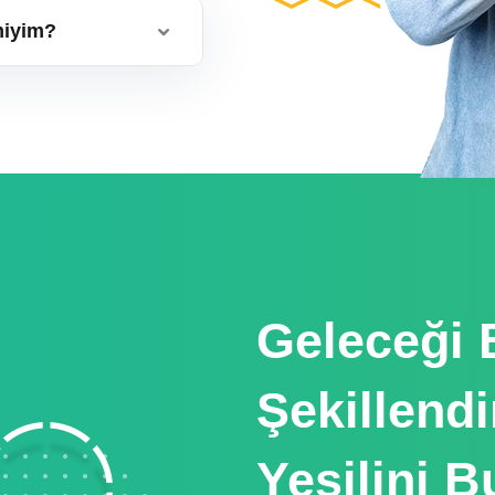
miyim?
Geleceği B
Şekillend
Yeşilini 