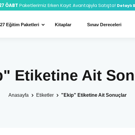
27 ÖABT
Paketlerimiz Erken Kayıt Avantajıyla Satışta!
Detaylı B
27 Eğitim Paketleri
Kitaplar
Sınav Dereceleri
" Etiketine Ait So
Anasayfa
Etiketler
"Ekip" Etiketine Ait Sonuçlar