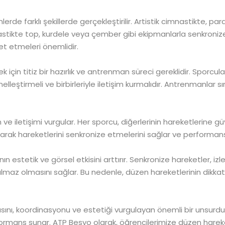
lerde farklı şekillerde gerçekleştirilir. Artistik cimnastikte, pa
stikte top, kurdele veya çember gibi ekipmanlarla senkronize ru
t etmeleri önemlidir.
 için titiz bir hazırlık ve antrenman süreci gereklidir. Sporcu
leştirmeli ve birbirleriyle iletişim kurmalıdır. Antrenmanlar s
ve iletişimi vurgular. Her sporcu, diğerlerinin hareketlerine 
alışarak hareketlerini senkronize etmelerini sağlar ve performan
 estetik ve görsel etkisini arttırır. Senkronize hareketler, izley
ulmaz olmasını sağlar. Bu nedenle, düzen hareketlerinin dikkat
sını, koordinasyonu ve estetiği vurgulayan önemli bir unsurdu
erformans sunar. ATP Besyo olarak, öğrencilerimize düzen harek