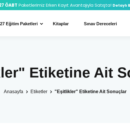
27 ÖABT
Paketlerimiz Erken Kayıt Avantajıyla Satışta!
Detaylı B
27 Eğitim Paketleri
Kitaplar
Sınav Dereceleri
kler" Etiketine Ait 
Anasayfa
Etiketler
"Eşitlikler" Etiketine Ait Sonuçlar