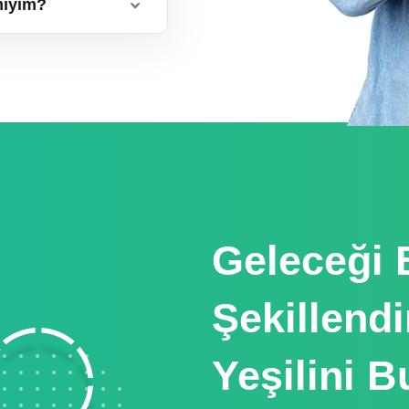
miyim?
Geleceği B
Şekillend
Yeşilini 