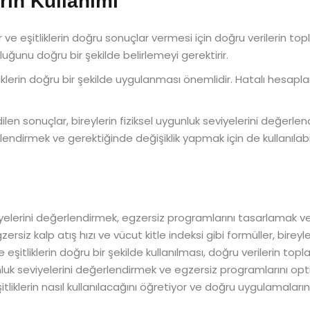
erin Kullanımı
 ve eşitliklerin doğru sonuçlar vermesi için doğru verilerin topl
luğunu doğru bir şekilde belirlemeyi gerektirir.
iklerin doğru bir şekilde uygulanması önemlidir. Hatalı hesaplam
ilen sonuçlar, bireylerin fiziksel uygunluk seviyelerini değerlend
lendirmek ve gerektiğinde değişiklik yapmak için de kullanılabil
seviyelerini değerlendirmek, egzersiz programlarını tasarlamak v
zersiz kalp atış hızı ve vücut kitle indeksi gibi formüller, birey
ve eşitliklerin doğru bir şekilde kullanılması, doğru verilerin 
gunluk seviyelerini değerlendirmek ve egzersiz programlarını opt
itliklerin nasıl kullanılacağını öğretiyor ve doğru uygulamaların