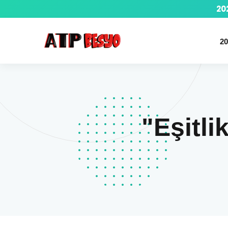
20
20
"Eşitli