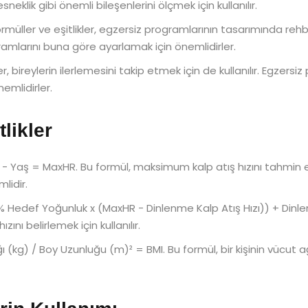
sneklik gibi önemli bileşenlerini ölçmek için kullanılır.
rmüller ve eşitlikler, egzersiz programlarının tasarımında rehber o
ramlarını buna göre ayarlamak için önemlidirler.
er, bireylerin ilerlemesini takip etmek için de kullanılır. Egzers
emlidirler.
likler
- Yaş = MaxHR. Bu formül, maksimum kalp atış hızını tahmin etm
lidir.
 Hedef Yoğunluk x (MaxHR - Dinlenme Kalp Atış Hızı)) + Dinlenm
ını belirlemek için kullanılır.
ı (kg) / Boy Uzunluğu (m)² = BMI. Bu formül, bir kişinin vücut 