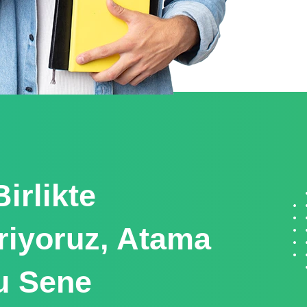
irlikte
iriyoruz, Atama
Bu Sene