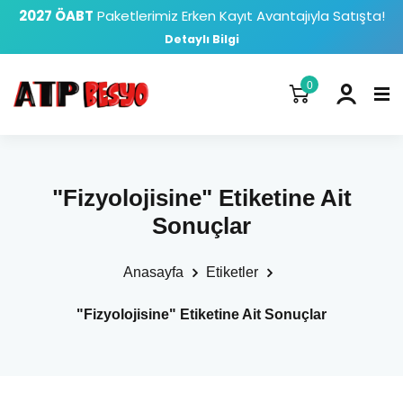
2027 ÖABT
Paketlerimiz Erken Kayıt Avantajıyla Satışta!
Detaylı Bilgi
0
"Fizyolojisine" Etiketine Ait
Sonuçlar
Anasayfa
Etiketler
"Fizyolojisine" Etiketine Ait Sonuçlar