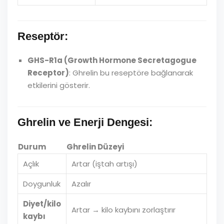
Reseptör:
GHS-R1a (Growth Hormone Secretagogue
Receptor)
: Ghrelin bu reseptöre bağlanarak
etkilerini gösterir.
Ghrelin ve Enerji Dengesi:
Durum
Ghrelin Düzeyi
Açlık
Artar (iştah artışı)
Doygunluk
Azalır
Diyet/kilo
Artar → kilo kaybını zorlaştırır
kaybı