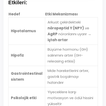
Etkileri:
Hedef
Etki Mekanizması
Arkuat çekirdekteki
nöropeptid Y (NPY)
ve
Hipotalamus
AgRP
nöronlarını uyarır →
iştah artar
Büyüme hormonu (GH)
Hipofiz
salınımını artırır (GH-
releasing etkisi)
Mide hareketlerini artırır,
Gastrointestinal
gastrik boşalmayı
sistem
hızlandırır
Yiyeceklere karşı
Psikolojik etki
motivasyon ve ödül hissini
yükseltir