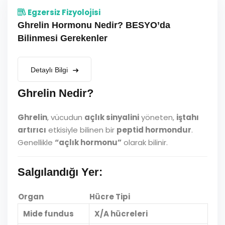
Egzersiz Fizyolojisi
Ghrelin Hormonu Nedir? BESYO’da
Bilinmesi Gerekenler
Detaylı Bilgi
Ghrelin Nedir?
Ghrelin
, vücudun
açlık sinyalini
yöneten,
iştahı
artırıcı
etkisiyle bilinen bir
peptid hormondur
.
Genellikle
“açlık hormonu”
olarak bilinir.
Salgılandığı Yer:
Organ
Hücre Tipi
Mide fundus
X/A hücreleri