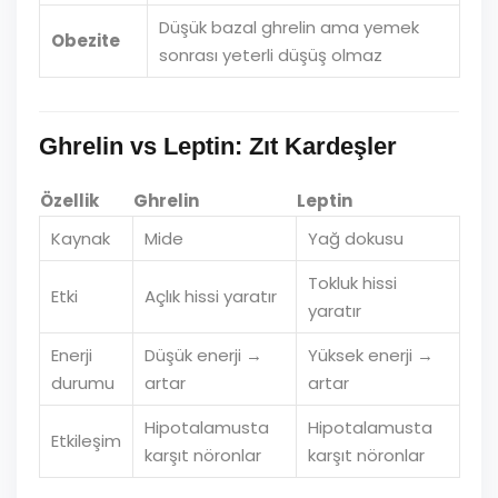
Düşük bazal ghrelin ama yemek
Obezite
sonrası yeterli düşüş olmaz
Ghrelin vs Leptin: Zıt Kardeşler
Özellik
Ghrelin
Leptin
Kaynak
Mide
Yağ dokusu
Tokluk hissi
Etki
Açlık hissi yaratır
yaratır
Enerji
Düşük enerji →
Yüksek enerji →
durumu
artar
artar
Hipotalamusta
Hipotalamusta
Etkileşim
karşıt nöronlar
karşıt nöronlar