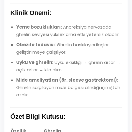
Klinik Önemi:
Yeme bozuklukları:
Anoreksiya nervozada
ghrelin seviyesi yüksek ama etki yetersiz olabilir.
Obezite tedavisi:
Ghrelin baskılayıcı ilaçlar
geliştirilmeye çalışılıyor.
Uyku ve ghrelin:
Uyku eksikliği → ghrelin artar →
açlık artar → kilo alımı
Mide ameliyatları (ör. sleeve gastrektomi):
Ghrelin salgılayan mide bölgesi alındığı için iştah
azalır.
Özet Bilgi Kutusu:
Özellik
Ghrelin