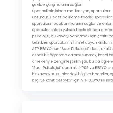
şekilde çalışmalarını sağlar.
Spor psikolojisinde motivasyon, sporcuları
unsurdur. Hedef belirleme teorisi, sporcuların b
sporcuların odaklanmalarını sağlar ve onları 
Sporcular sıklıkla yüksek baskı altında perfo
psikolojisi, bu kaygıyı yönetmek için çeşitli 
teknikler, sporcuların zihinsel dayanıklılıkları
ATP BESYO'nun "Spor Psikolojisi" dersi, uzakta
esnek bir öğrenme ortamı sunarak, kendi hız
örnekleriyle zenginleştirilmiştir, bu da öğrenc
"Spor Psikolojisi" dersimiz, KPSS ve BESYO sı
bir kaynaktır. Bu alandaki bilgi ve becerile
bilgi ve kayıt detayları için ATP BESYO ile il