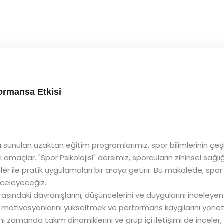
formansa Etkisi
unulan uzaktan eğitim programlarımız, spor bilimlerinin çeşitli
i amaçlar. "Spor Psikolojisi" dersimiz, sporcuların zihinsel sağlı
ler ile pratik uygulamaları bir araya getirir. Bu makalede, spor
inceleyeceğiz.
ırasındaki davranışlarını, düşüncelerini ve duygularını inceleyen 
ak, motivasyonlarını yükseltmek ve performans kaygılarını yönetm
aynı zamanda takım dinamiklerini ve grup içi iletişimi de inceler