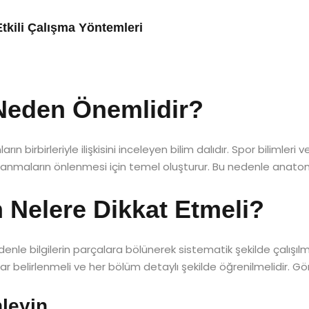
tkili Çalışma Yöntemleri
Neden Önemlidir?
n birbirleriyle ilişkisini inceleyen bilim dalıdır. Spor bilimleri
atlanmaların önlenmesi için temel oluşturur. Bu nedenle anat
 Nelere Dikkat Etmeli?
nle bilgilerin parçalara bölünerek sistematik şekilde çalışılma
klar belirlenmeli ve her bölüm detaylı şekilde öğrenilmelidir.
leyin