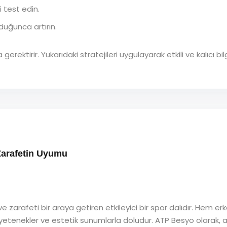
i test edin.
uğunca artırın.
gerektirir. Yukarıdaki stratejileri uygulayarak etkili ve kalıc
 Zarafetin Uyumu
ve zarafeti bir araya getiren etkileyici bir spor dalıdır. Hem 
k yetenekler ve estetik sunumlarla doludur. ATP Besyo olarak, ar