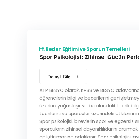
Beden Eğitimi ve Sporun Temelleri
Spor Psikolojisi: Zihinsel Gücün Per
Detaylı Bilgi
ATP BESYO olarak, KPSS ve BESYO adaylarına s
öğrencilerin bilgi ve becerilerini genişletmey
üzerine yoğunlaşır ve bu alandaki teorik bilgi
teorilerini ve sporcular üzerindeki etkilerini 
Spor psikolojisi, bireylerin spor ve egzersiz s
sporcuların zihinsel dayanıklılıklarını artırm
geliştirilmesine odaklanır. Spor psikolojisi, 