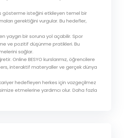
 gösterme isteğini etkileyen temel bir
oymaları gerektiğini vurgular. Bu hedefler,
n yaygın bir soruna yol açabilir. Spor
irme ve pozitif düşünme pratikleri. Bu
lmelerini sağlar.
ğretir. Online BESYO kurslarımız, öğrencilere
ers, interaktif materyaller ve gerçek dünya
da kariyer hedefleyen herkes için vazgeçilmez
ksimize etmelerine yardımcı olur. Daha fazla