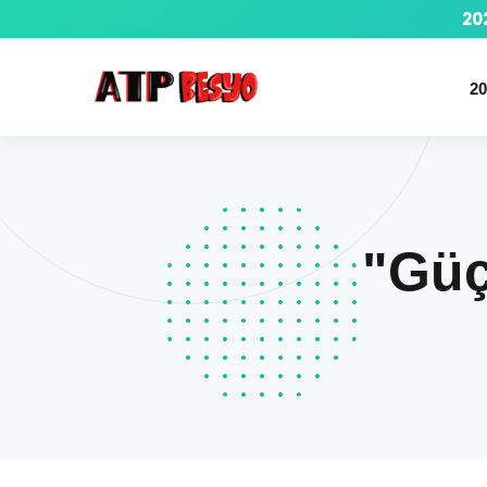
20
20
"Güç