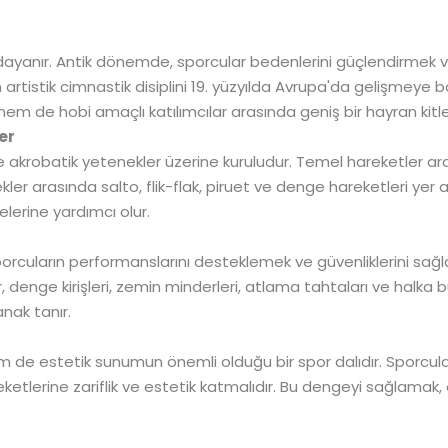
 dayanır. Antik dönemde, sporcular bedenlerini güçlendirmek v
n artistik cimnastik disiplini 19. yüzyılda Avrupa'da gelişmeye
hem de hobi amaçlı katılımcılar arasında geniş bir hayran kitle
er
 ve akrobatik yetenekler üzerine kuruludur. Temel hareketler a
ler arasında salto, flik-flak, piruet ve denge hareketleri yer a
elerine yardımcı olur.
sporcuların performanslarını desteklemek ve güvenliklerini sa
, denge kirişleri, zemin minderleri, atlama tahtaları ve halka b
nak tanır.
em de estetik sunumun önemli olduğu bir spor dalıdır. Sporcular
etlerine zariflik ve estetik katmalıdır. Bu dengeyi sağlamak, a