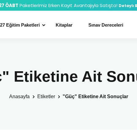
27 ÖABT
Paketlerimiz Erken Kayıt Avantajıyla Satışta!
Detaylı B
27 Eğitim Paketleri
Kitaplar
Sınav Dereceleri
" Etiketine Ait Son
Anasayfa
Etiketler
"Güç" Etiketine Ait Sonuçlar