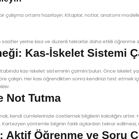
r çalışma ortamı hazırlayın. Kitaplar, notlar, anatomi modelleri 
n saatler yerine kısa ve düzenli tekrarlar daha etkili öğrenme s
ği: Kas-İskelet Sistemi Ç
nda kas-iskelet sisteminin çizimini bulun. Önce iskelet yapısı
öre çalışın. Her kası öğrendikten sonra kendinizi test etmek iç
kler.
ve Not Tutma
ak, kendi cümlelerinizle özetlemek bilgilerin kalıcılığını artırır.
Kartezyen yöntemle bilginin farklı açılardan tekrar edilmesi, uz
i: Aktif Öğrenme ve Soru