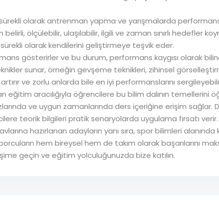
n sürekli olarak antrenman yapma ve yarışmalarda performans
elirli, ölçülebilir, ulaşılabilir, ilgili ve zaman sınırlı hedefler k
sürekli olarak kendilerini geliştirmeye teşvik eder.
rmans gösterirler ve bu durum, performans kaygısı olarak biline
teknikler sunar, örneğin gevşeme teknikleri, zihinsel görselleşt
nı artırır ve zorlu anlarda bile en iyi performanslarını sergileyebi
n eğitim aracılığıyla öğrencilere bu bilim dalının temellerini ö
larında ve uygun zamanlarında ders içeriğine erişim sağlar. D
ilere teorik bilgileri pratik senaryolarda uygulama fırsatı verir.
navlarına hazırlanan adayların yanı sıra, spor bilimleri alanın
r, sporcuların hem bireysel hem de takım olarak başarılarını ma
etişime geçin ve eğitim yolculuğunuzda bize katılın.