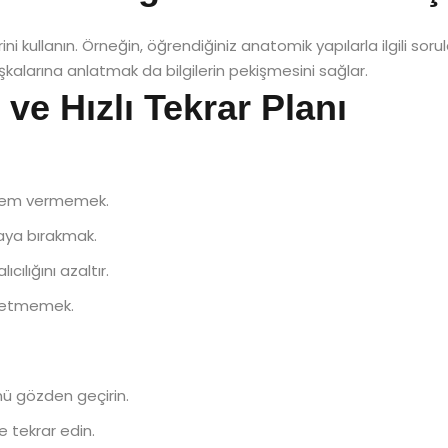
ni kullanın. Örneğin, öğrendiğiniz anatomik yapılarla ilgili soru
kalarına anlatmak da bilgilerin pekişmesini sağlar.
 ve Hızlı Tekrar Planı
önem vermemek.
kaya bırakmak.
ılığını azaltır.
t etmemek.
ü gözden geçirin.
e tekrar edin.