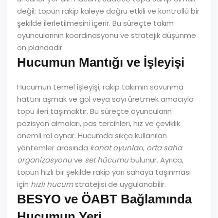
değil; topun rakip kaleye doğru etkili ve kontrollü bir
şekilde ilerletilmesini içerir. Bu süreçte takım
oyuncularının koordinasyonu ve stratejik düşünme
ön plandadır.
Hucumun Mantığı ve İşleyişi
Hucumun temel işleyişi, rakip takımın savunma
hattını aşmak ve gol veya sayı üretmek amacıyla
topu ileri taşımaktır. Bu süreçte oyuncuların
pozisyon almaları, pas tercihleri, hız ve çeviklik
önemli rol oynar. Hucumda sıkça kullanılan
yöntemler arasında
kanat oyunları
,
orta saha
organizasyonu
ve
set hücumu
bulunur. Ayrıca,
topun hızlı bir şekilde rakip yarı sahaya taşınması
için
hızlı hucum
stratejisi de uygulanabilir.
BESYO ve ÖABT Bağlamında
Hucumun Yeri