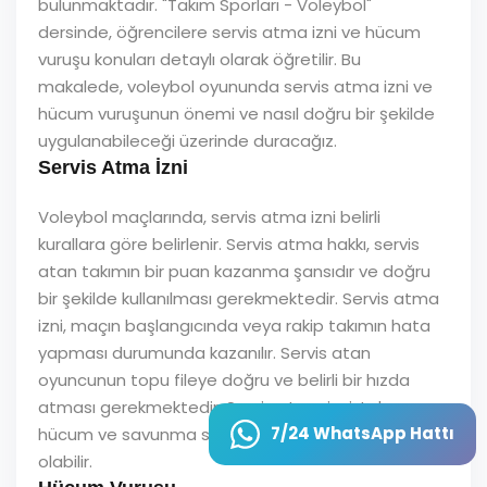
bulunmaktadır. "Takım Sporları - Voleybol"
dersinde, öğrencilere servis atma izni ve hücum
vuruşu konuları detaylı olarak öğretilir. Bu
makalede, voleybol oyununda servis atma izni ve
hücum vuruşunun önemi ve nasıl doğru bir şekilde
uygulanabileceği üzerinde duracağız.
Servis Atma İzni
Voleybol maçlarında, servis atma izni belirli
kurallara göre belirlenir. Servis atma hakkı, servis
atan takımın bir puan kazanma şansıdır ve doğru
bir şekilde kullanılması gerekmektedir. Servis atma
izni, maçın başlangıcında veya rakip takımın hata
yapması durumunda kazanılır. Servis atan
oyuncunun topu fileye doğru ve belirli bir hızda
atması gerekmektedir. Servis atma izni, takımın
7/24 WhatsApp Hattı
hücum ve savunma stratejisi üzerinde de etkili
olabilir.