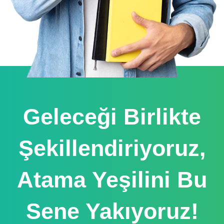
Geleceği Birlikte
Şekillendiriyoruz,
Atama Yeşilini Bu
Sene Yakıyoruz!