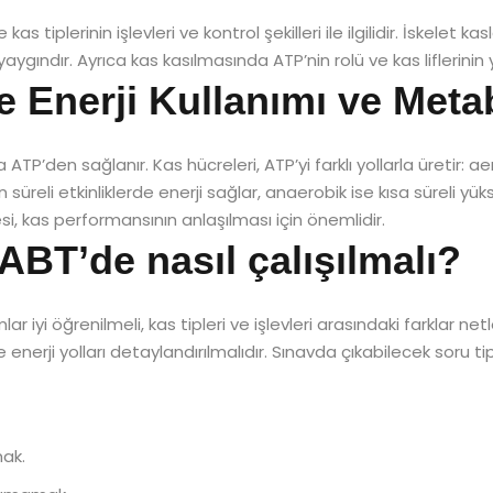
kas tiplerinin işlevleri ve kontrol şekilleri ile ilgilidir. İskelet
aygındır. Ayrıca kas kasılmasında ATP’nin rolü ve kas liflerinin y
de Enerji Kullanımı ve Meta
a ATP’den sağlanır. Kas hücreleri, ATP’yi farklı yollarla üretir
süreli etkinliklerde enerji sağlar, anaerobik ise kısa süreli y
esi, kas performansının anlaşılması için önemlidir.
T’de nasıl çalışılmalı?
 iyi öğrenilmeli, kas tipleri ve işlevleri arasındaki farklar net
erji yolları detaylandırılmalıdır. Sınavda çıkabilecek soru tip
mak.