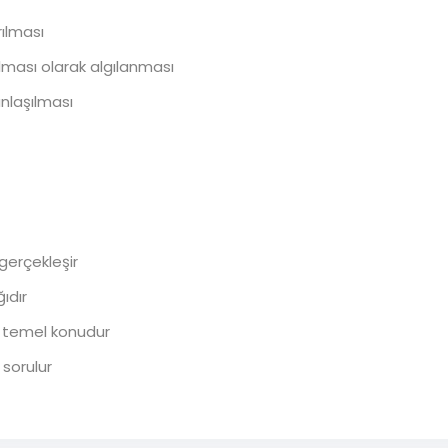
rılması
alması olarak algılanması
anlaşılması
 gerçekleşir
ıdır
şi temel konudur
 sorulur