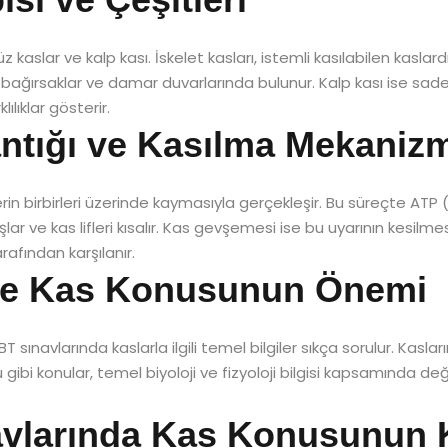
düz kaslar ve kalp kası. İskelet kasları, istemli kasılabilen kasl
r; bağırsaklar ve damar duvarlarında bulunur. Kalp kası ise sad
lılıklar gösterir.
antığı ve Kasılma Mekaniz
rin birbirleri üzerinde kaymasıyla gerçekleşir. Bu süreçte ATP (a
lar ve kas lifleri kısalır. Kas gevşemesi ise bu uyarının kesilmesi
afından karşılanır.
e Kas Konusunun Önemi
sınavlarında kaslarla ilgili temel bilgiler sıkça sorulur. Kasların 
bi konular, temel biyoloji ve fizyoloji bilgisi kapsamında değe
larında Kas Konusunun 