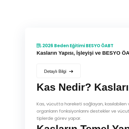
2026 Beden Eğitimi BESYO ÖABT
Kasların Yapısı, İşleyişi ve BESYO 
Detaylı Bilgi
Kas Nedir? Kaslar
Kas, vücutta hareketi sağlayan, kasılabilen 
organların fonksiyonlarını destekler ve vüc
tiplerde görev yapar.
Kasların Temel Yapı