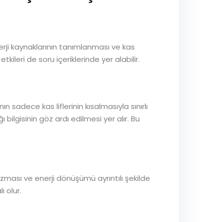
enerji kaynaklarının tanımlanması ve kas
tkileri de soru içeriklerinde yer alabilir.
n sadece kas liflerinin kısalmasıyla sınırlı
ilgisinin göz ardı edilmesi yer alır. Bu
izması ve enerji dönüşümü ayrıntılı şekilde
ı olur.