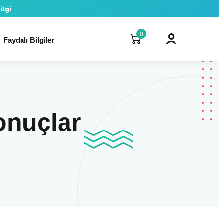
ilgi
0
Faydalı Bilgiler
onuçlar