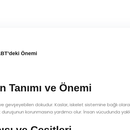
ÖABT’deki Önemi
ın Tanımı ve Önemi
ve gevşeyebilen dokudur. Kaslar, iskelet sistemine bağlı olar
ut duruşunun korunmasına yardımcı olur. İnsan vücudunda yakla
sı ve Çeşitleri