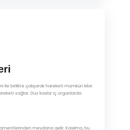
eri
ile birlikte çalışarak hareketi mümkün kılar.
 hareketi sağlar. Düz kaslar iç organlarda
ein filamentlerinden meydana gelir. Kasılma, bu