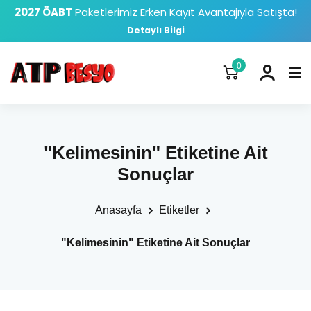
2027 ÖABT
Paketlerimiz Erken Kayıt Avantajıyla Satışta!
Detaylı Bilgi
0
"Kelimesinin" Etiketine Ait
Sonuçlar
Anasayfa
Etiketler
"Kelimesinin" Etiketine Ait Sonuçlar