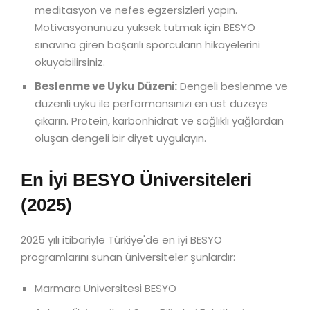
meditasyon ve nefes egzersizleri yapın.
Motivasyonunuzu yüksek tutmak için BESYO
sınavına giren başarılı sporcuların hikayelerini
okuyabilirsiniz.
Beslenme ve Uyku Düzeni:
Dengeli beslenme ve
düzenli uyku ile performansınızı en üst düzeye
çıkarın. Protein, karbonhidrat ve sağlıklı yağlardan
oluşan dengeli bir diyet uygulayın.
En İyi BESYO Üniversiteleri
(2025)
2025 yılı itibariyle Türkiye'de en iyi BESYO
programlarını sunan üniversiteler şunlardır:
Marmara Üniversitesi BESYO