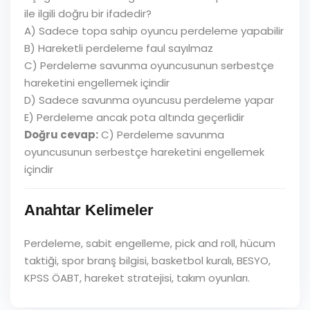
ile ilgili doğru bir ifadedir?
A) Sadece topa sahip oyuncu perdeleme yapabilir
B) Hareketli perdeleme faul sayılmaz
C) Perdeleme savunma oyuncusunun serbestçe
hareketini engellemek içindir
D) Sadece savunma oyuncusu perdeleme yapar
E) Perdeleme ancak pota altında geçerlidir
Doğru cevap:
C) Perdeleme savunma
oyuncusunun serbestçe hareketini engellemek
içindir
Anahtar Kelimeler
Perdeleme, sabit engelleme, pick and roll, hücum
taktiği, spor branş bilgisi, basketbol kuralı, BESYO,
KPSS ÖABT, hareket stratejisi, takım oyunları.