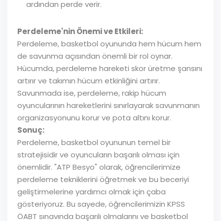
ardından perde verir.
Perdeleme'nin Önemi ve Etkileri:
Perdeleme, basketbol oyununda hem hücum hem
de savunma açısından önemli bir rol oynar.
Hücumda, perdeleme hareketi skor üretme şansını
artırır ve takımın hücum etkinliğini artırır.
Savunmada ise, perdeleme, rakip hücum
oyuncularının hareketlerini sınırlayarak savunmanın
organizasyonunu korur ve pota altını korur.
Sonuç:
Perdeleme, basketbol oyununun temel bir
stratejisidir ve oyuncuların başarılı olması için
önemlidir. "ATP Besyo" olarak, öğrencilerimize
perdeleme tekniklerini öğretmek ve bu beceriyi
geliştirmelerine yardımcı olmak için çaba
gösteriyoruz. Bu sayede, öğrencilerimizin KPSS
ÖABT sınavında başarılı olmalarını ve basketbol