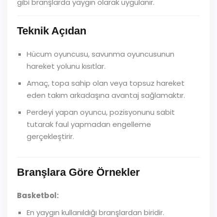
gibi branşlarda yaygın olarak uygulanır.
Teknik Açıdan
Hücum oyuncusu, savunma oyuncusunun
hareket yolunu kısıtlar.
Amaç, topa sahip olan veya topsuz hareket
eden takım arkadaşına avantaj sağlamaktır.
Perdeyi yapan oyuncu, pozisyonunu sabit
tutarak faul yapmadan engelleme
gerçekleştirir.
Branşlara Göre Örnekler
Basketbol:
En yaygın kullanıldığı branşlardan biridir.