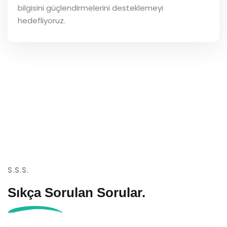
bilgisini güçlendirmelerini desteklemeyi
hedefliyoruz.
S.S.S.
Sıkça Sorulan
Sorular.