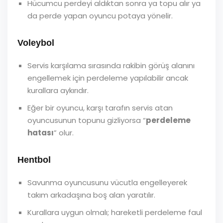
Hücumcu perdeyi aldıktan sonra ya topu alır ya
da perde yapan oyuncu potaya yönelir.
Voleybol
Servis karşılama sırasında rakibin görüş alanını
engellemek için perdeleme yapılabilir ancak
kurallara aykırıdır.
Eğer bir oyuncu, karşı tarafın servis atan
oyuncusunun topunu gizliyorsa “
perdeleme
hatası
” olur.
Hentbol
Savunma oyuncusunu vücutla engelleyerek
takım arkadaşına boş alan yaratılır.
Kurallara uygun olmalı; hareketli perdeleme faul