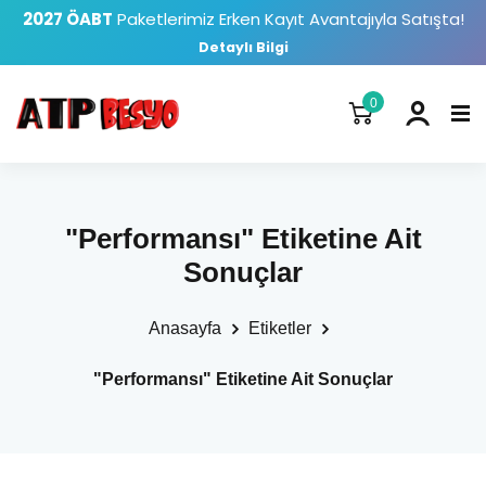
2027 ÖABT
Paketlerimiz Erken Kayıt Avantajıyla Satışta!
Detaylı Bilgi
0
"Performansı" Etiketine Ait
Sonuçlar
Anasayfa
Etiketler
"Performansı" Etiketine Ait Sonuçlar