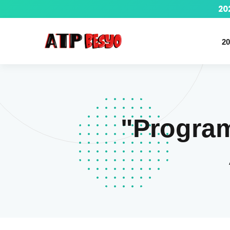
20
20
"Program