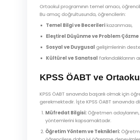
Ortaokul programının temel amacı, öğrenciler
Bu amaç doğrultusunda, öğrencilerin:
Temel Bilgi ve Becerileri
kazanması,
Eleştirel Düşünme ve Problem Çözme
Sosyal ve Duygusal
gelişimlerinin dest
Kültürel ve Sanatsal
farkındalıklarının a
KPSS ÖABT ve Ortaokul
KPSS ÖABT sınavında başarılı olmak için öğret
gerekmektedir. İşte KPSS ÖABT sınavında di
Müfredat Bilgisi:
Öğretmen adaylarının, or
yöntemlerini kapsamaktadır.
Öğretim Yöntem ve Teknikleri:
Öğretmen 
öğrencilere daha iyi öğrenme deneyimleri