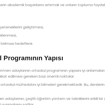
in akademik başarılarını artırmak ve onların topluma faydalı 
yeteneklerini geliştirmesi,
eklenmesi,
rtırılması hedeflenir.
 Programının Yapısı
men adaylarının ortaokul programının yapısını iyi anlamaları ve
kkat edilmesi gereken bazı önemli noktalar:
taokul müfredatını iyi bilmeleri gerekmektedir. Bu, derslerin 
adaylarının, çeşitli öğretim yöntem ve tekniklerini etkili bir 
 sunmalarını sağlar.