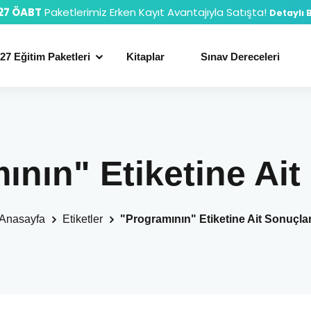
27 ÖABT
Paketlerimiz Erken Kayıt Avantajıyla Satışta!
Detaylı B
27 Eğitim Paketleri
Kitaplar
Sınav Dereceleri
ının" Etiketine Ait
Anasayfa
Etiketler
"Programının" Etiketine Ait Sonuçla