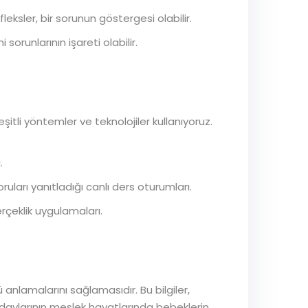
leksler, bir sorunun göstergesi olabilir.
 sorunlarının işareti olabilir.
itli yöntemler ve teknolojiler kullanıyoruz.
.
uları yanıtladığı canlı ders oturumları.
erçeklik uygulamaları.
anlamalarını sağlamasıdır. Bu bilgiler,
daylarının meslek hayatlarında bebeklerin