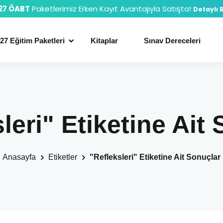
27 ÖABT
Paketlerimiz Erken Kayıt Avantajıyla Satışta!
Detaylı B
27 Eğitim Paketleri
Kitaplar
Sınav Dereceleri
leri" Etiketine Ait
Anasayfa
Etiketler
"Refleksleri" Etiketine Ait Sonuçlar