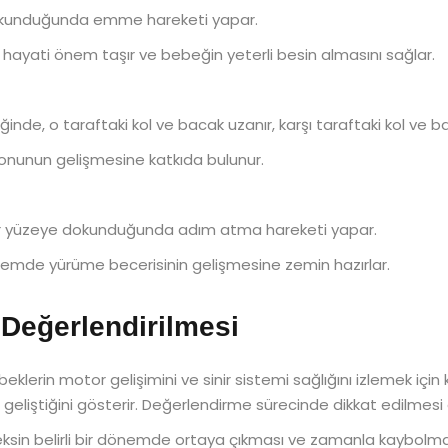
dokunduğunda emme hareketi yapar.
 hayati önem taşır ve bebeğin yeterli besin almasını sağlar.
iğinde, o taraftaki kol ve bacak uzanır, karşı taraftaki kol ve b
yonunun gelişmesine katkıda bulunur.
 bir yüzeye dokunduğunda adım atma hareketi yapar.
önemde yürüme becerisinin gelişmesine zemin hazırlar.
 Değerlendirilmesi
klerin motor gelişimini ve sinir sistemi sağlığını izlemek için kul
de geliştiğini gösterir. Değerlendirme sürecinde dikkat edilmesi
leksin belirli bir dönemde ortaya çıkması ve zamanla kaybolmas