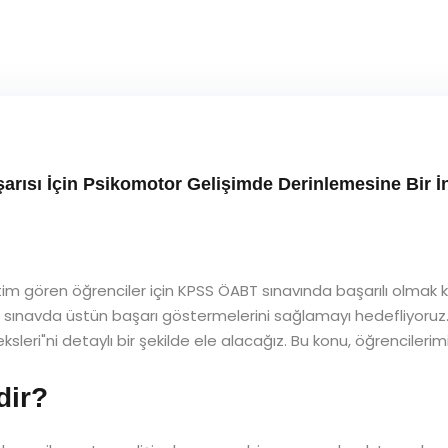
arısı İçin Psikomotor Gelişimde Derinlemesine Bir 
tim gören öğrenciler için KPSS ÖABT sınavında başarılı olmak k
i sınavda üstün başarı göstermelerini sağlamayı hedefliyoruz
ksleri"ni detaylı bir şekilde ele alacağız. Bu konu, öğrencileri
dir?