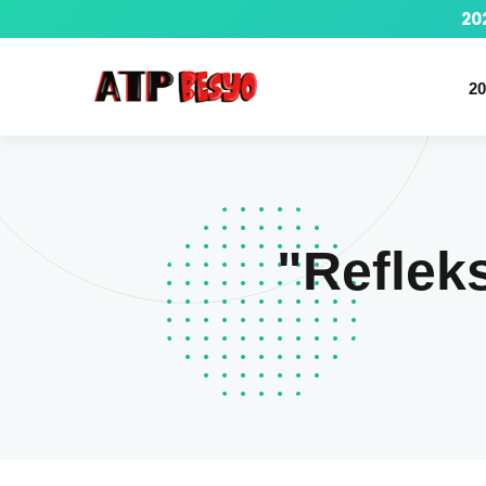
20
20
"Refleks