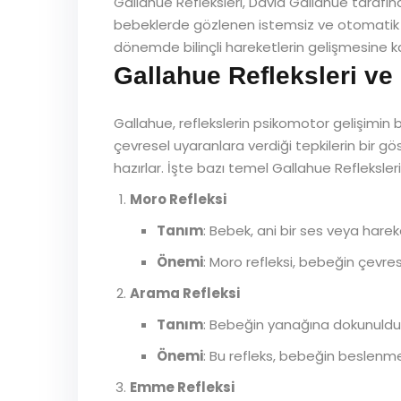
Gallahue Refleksleri, David Gallahue tarafı
bebeklerde gözlenen istemsiz ve otomatik ha
dönemde bilinçli hareketlerin gelişmesine 
Gallahue Refleksleri ve
Gallahue, reflekslerin psikomotor gelişimin ba
çevresel uyaranlara verdiği tepkilerin bir g
hazırlar. İşte bazı temel Gallahue Refleksleri
Moro Refleksi
Tanım
: Bebek, ani bir ses veya hareke
Önemi
: Moro refleksi, bebeğin çevrese
Arama Refleksi
Tanım
: Bebeğin yanağına dokunulduğ
Önemi
: Bu refleks, bebeğin beslenme 
Emme Refleksi