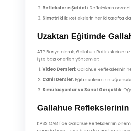
Reflekslerin Şiddeti
: Reflekslerin normal
Simetriklik
: Reflekslerin her iki tarafta da
Uzaktan Eğitimde Gallah
ATP Besyo olarak, Gallahue Reflekslerinin uza
İşte bazı önerilen yöntemler:
Video Dersleri
: Gallahue Reflekslerinin he
Canlı Dersler
: Eğitmenlerimizin öğrencile
Simülasyonlar ve Sanal Gerçeklik
: Öğ
Gallahue Reflekslerin
KPSS ÖABT'de Gallahue Reflekslerinin önemi, ö
sınavda hem teorik hem de uygulamalı sorul