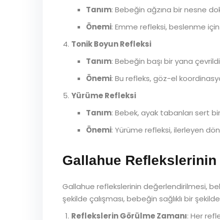
Tanım
: Bebeğin ağzına bir nesne 
Önemi
: Emme refleksi, beslenme için
Tonik Boyun Refleksi
Tanım
: Bebeğin başı bir yana çevrild
Önemi
: Bu refleks, göz-el koordinas
Yürüme Refleksi
Tanım
: Bebek, ayak tabanları sert
Önemi
: Yürüme refleksi, ilerleyen d
Gallahue Reflekslerinin
Gallahue reflekslerinin değerlendirilmesi, bebe
şekilde çalışması, bebeğin sağlıklı bir şekil
Reflekslerin Görülme Zamanı
: Her ref