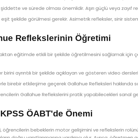
 şiddette ve sürede olması önemlidir. Aşırı güçlü veya zayıf ref
 eşit şekilde görülmesi gerekir. Asimetrik refleksler, sinir sistemi
ue Reflekslerinin Öğretimi
ktan eğitimde etkili bir şekilde öğretilmesini sağlamak için çeş
r birini ayrıntılı bir şekilde açıklayan ve gösteren video dersleri
rle birebir etkileşime geçerek Gallahue Refleksleri hakkında sor
rencilerin Gallahue Reflekslerini pratik yapabilecekleri sanal g
in KPSS ÖABT'de Önemi
ğrencilerin bebeklerin motor gelişimini ve reflekslerin rolünü 
arın doğru yanıtlanmasına yardımcı olur. Ayrıca, öğretmen a