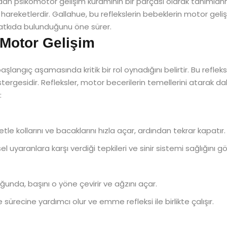
ndan psikomotor gelişim kuramının bir parçası olarak tanımlanm
reketlerdir. Gallahue, bu reflekslerin bebeklerin motor geliş
katkıda bulunduğunu öne sürer.
 Motor Gelişim
şlangıç aşamasında kritik bir rol oynadığını belirtir. Bu refleks
östergesidir. Refleksler, motor becerilerin temellerini atarak
:
tle kollarını ve bacaklarını hızla açar, ardından tekrar kapatır.
l uyaranlara karşı verdiği tepkileri ve sinir sistemi sağlığını gö
unda, başını o yöne çevirir ve ağzını açar.
sürecine yardımcı olur ve emme refleksi ile birlikte çalışır.