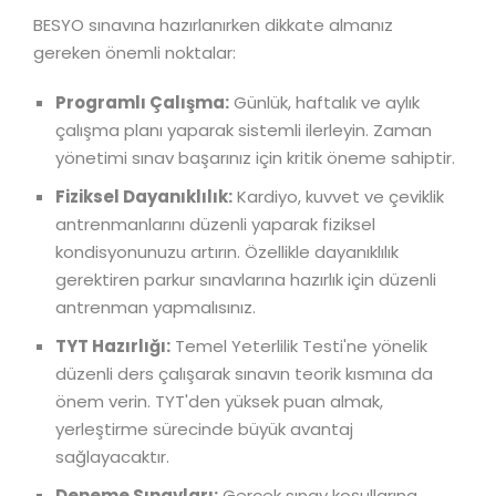
BESYO sınavına hazırlanırken dikkate almanız
gereken önemli noktalar:
Programlı Çalışma:
Günlük, haftalık ve aylık
çalışma planı yaparak sistemli ilerleyin. Zaman
yönetimi sınav başarınız için kritik öneme sahiptir.
Fiziksel Dayanıklılık:
Kardiyo, kuvvet ve çeviklik
antrenmanlarını düzenli yaparak fiziksel
kondisyonunuzu artırın. Özellikle dayanıklılık
gerektiren parkur sınavlarına hazırlık için düzenli
antrenman yapmalısınız.
TYT Hazırlığı:
Temel Yeterlilik Testi'ne yönelik
düzenli ders çalışarak sınavın teorik kısmına da
önem verin. TYT'den yüksek puan almak,
yerleştirme sürecinde büyük avantaj
sağlayacaktır.
Deneme Sınavları:
Gerçek sınav koşullarına