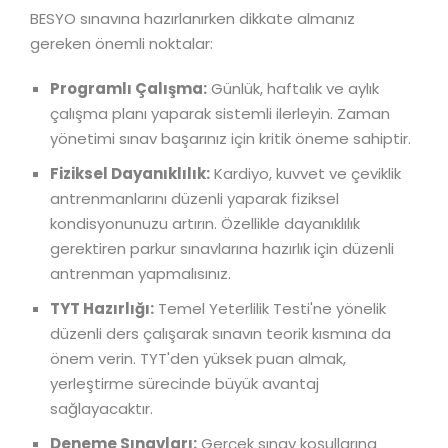
BESYO sınavına hazırlanırken dikkate almanız
gereken önemli noktalar:
Programlı Çalışma:
Günlük, haftalık ve aylık
çalışma planı yaparak sistemli ilerleyin. Zaman
yönetimi sınav başarınız için kritik öneme sahiptir.
Fiziksel Dayanıklılık:
Kardiyo, kuvvet ve çeviklik
antrenmanlarını düzenli yaparak fiziksel
kondisyonunuzu artırın. Özellikle dayanıklılık
gerektiren parkur sınavlarına hazırlık için düzenli
antrenman yapmalısınız.
TYT Hazırlığı:
Temel Yeterlilik Testi'ne yönelik
düzenli ders çalışarak sınavın teorik kısmına da
önem verin. TYT'den yüksek puan almak,
yerleştirme sürecinde büyük avantaj
sağlayacaktır.
Deneme Sınavları:
Gerçek sınav koşullarına