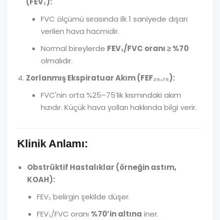
(FEV₁):
FVC ölçümü sırasında ilk 1 saniyede dışarı
verilen hava hacmidir.
Normal bireylerde
FEV₁/FVC oranı ≥ %70
olmalıdır.
Zorlanmış Ekspiratuar Akım (FEF₂₅₋₇₅):
FVC'nin orta %25–75’lik kısmındaki akım
hızıdır. Küçük hava yolları hakkında bilgi verir.
Klinik Anlamı:
Obstrüktif Hastalıklar (örneğin astım,
KOAH):
FEV₁ belirgin şekilde düşer.
FEV₁/FVC oranı
%70’in altına
iner.