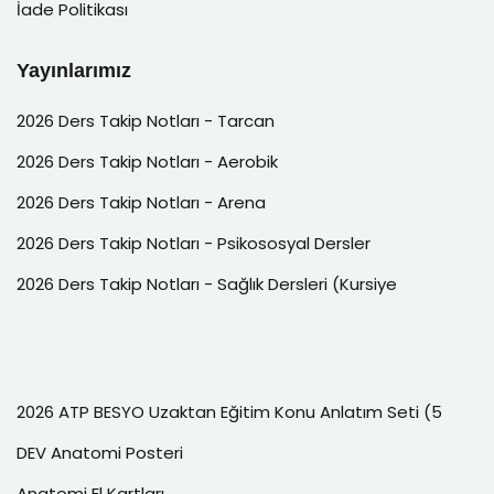
İade Politikası
Yayınlarımız
2026 Ders Takip Notları - Tarcan
2026 Ders Takip Notları - Aerobik
2026 Ders Takip Notları - Arena
2026 Ders Takip Notları - Psikososyal Dersler
2026 Ders Takip Notları - Sağlık Dersleri (Kursiye
2026 ATP BESYO Uzaktan Eğitim Konu Anlatım Seti (5
DEV Anatomi Posteri
Anatomi El Kartları