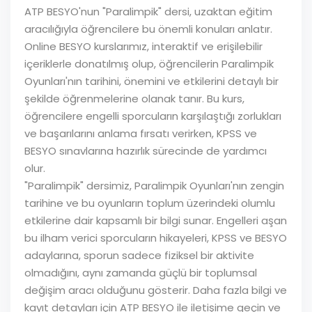
ATP BESYO'nun "Paralimpik" dersi, uzaktan eğitim
aracılığıyla öğrencilere bu önemli konuları anlatır.
Online BESYO kurslarımız, interaktif ve erişilebilir
içeriklerle donatılmış olup, öğrencilerin Paralimpik
Oyunları'nın tarihini, önemini ve etkilerini detaylı bir
şekilde öğrenmelerine olanak tanır. Bu kurs,
öğrencilere engelli sporcuların karşılaştığı zorlukları
ve başarılarını anlama fırsatı verirken, KPSS ve
BESYO sınavlarına hazırlık sürecinde de yardımcı
olur.
"Paralimpik" dersimiz, Paralimpik Oyunları'nın zengin
tarihine ve bu oyunların toplum üzerindeki olumlu
etkilerine dair kapsamlı bir bilgi sunar. Engelleri aşan
bu ilham verici sporcuların hikayeleri, KPSS ve BESYO
adaylarına, sporun sadece fiziksel bir aktivite
olmadığını, aynı zamanda güçlü bir toplumsal
değişim aracı olduğunu gösterir. Daha fazla bilgi ve
kayıt detayları için ATP BESYO ile iletişime geçin ve