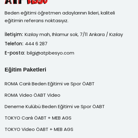
Beden eğitimi öğretmen adaylarının lideri, kaliteli
eğitimin referans noktasıyız.
İletişim:
Kızılay mah, Ihlamur sok, 7/11 Ankara / Kızılay
Telefon:
444 6 287
E-posta:
bilgi@atpbesyo.com
Eğitim Paketleri
ROMA Canlı Beden Eğitimi ve Spor ÖABT
ROMA Video ÖABT Video
Deneme Kulübü Beden Eğitimi ve Spor ÖABT
TOKYO Canlı ÖABT + MEB AGS
TOKYO Video ÖABT + MEB AGS