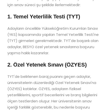
için sınav süreci şu şekilde ilerlemektedir:
1. Temel Yeterlilik Testi (TYT)
Adayların öncelikle Yükseköğretim Kurumları Sınavı
(YKS) kapsamında yapılan Temel Yeterlilik Testi'ne
(TYT) girmeleri gerekmektedir. TYT'de başarılı olan
adaylar, BESYO özel yetenek sınavlarına başvuru
yapma hakkı kazanırlar.
2. Özel Yetenek Sınavı (ÖZYES)
TYT'de belirlenen baraj puanını geçen adaylar,
üniversitelerin düzenlediği Özel Yetenek Sınavı'na
(ÖZYES) katılırlar. ÖZYES, adayların fiziksel
yeterliliklerini, sportif becerilerini ve branş bilgilerini
ölçen testlerden oluşur. Her üniversitenin sınav
içeriği farklılık gösterebilir, bu nedenle başvuru