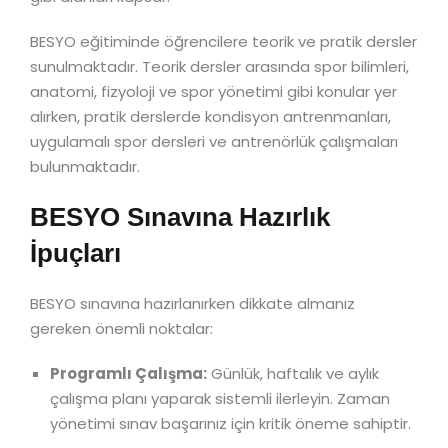
BESYO eğitiminde öğrencilere teorik ve pratik dersler
sunulmaktadır. Teorik dersler arasında spor bilimleri,
anatomi, fizyoloji ve spor yönetimi gibi konular yer
alırken, pratik derslerde kondisyon antrenmanları,
uygulamalı spor dersleri ve antrenörlük çalışmaları
bulunmaktadır.
BESYO Sınavına Hazırlık
İpuçları
BESYO sınavına hazırlanırken dikkate almanız
gereken önemli noktalar:
Programlı Çalışma:
Günlük, haftalık ve aylık
çalışma planı yaparak sistemli ilerleyin. Zaman
yönetimi sınav başarınız için kritik öneme sahiptir.