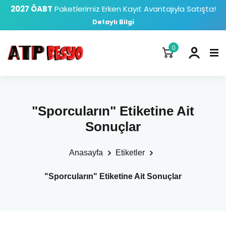
2027 ÖABT
Paketlerimiz Erken Kayıt Avantajıyla Satışta!
Detaylı Bilgi
0
"Sporcuların" Etiketine Ait
Sonuçlar
Anasayfa
Etiketler
"Sporcuların" Etiketine Ait Sonuçlar