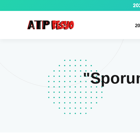
20
20
"Sporun