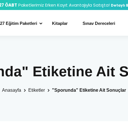
27 ÖABT
Paketlerimiz Erken Kayıt Avantajıyla Satışta!
Detaylı B
27 Eğitim Paketleri
Kitaplar
Sınav Dereceleri
da" Etiketine Ait 
Anasayfa
Etiketler
"Sporunda" Etiketine Ait Sonuçlar