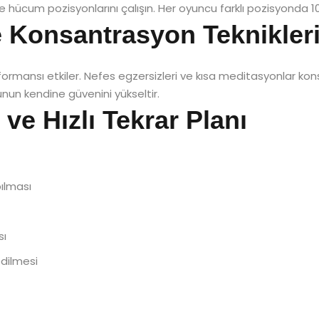
e hücum pozisyonlarını çalışın. Her oyuncu farklı pozisyonda 10
ve Konsantrasyon Teknikler
rformansı etkiler. Nefes egzersizleri ve kısa meditasyonlar ko
nun kendine güvenini yükseltir.
 ve Hızlı Tekrar Planı
pılması
sı
edilmesi