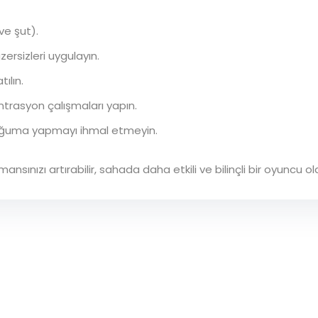
ve şut).
ersizleri uygulayın.
ılın.
ntrasyon çalışmaları yapın.
oğuma yapmayı ihmal etmeyin.
ınızı artırabilir, sahada daha etkili ve bilinçli bir oyuncu olab