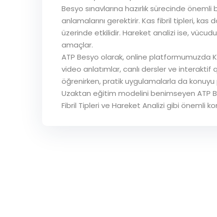
Besyo sınavlarına hazırlık sürecinde önemli b
anlamalarını gerektirir. Kas fibril tipleri, kas 
üzerinde etkilidir. Hareket analizi ise, vücudu
amaçlar.
ATP Besyo olarak, online platformumuzda Kas F
video anlatımlar, canlı dersler ve interaktif q
öğrenirken, pratik uygulamalarla da konuyu p
Uzaktan eğitim modelini benimseyen ATP Besy
Fibril Tipleri ve Hareket Analizi gibi önemli 