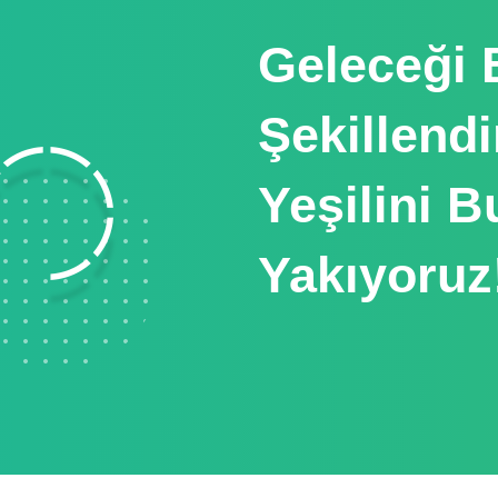
Geleceği B
Şekillend
Yeşilini 
Yakıyoruz