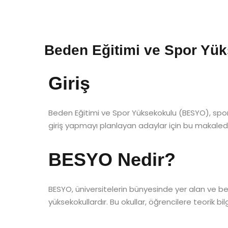
Beden Eğitimi ve Spor Yük
Giriş
Beden Eğitimi ve Spor Yüksekokulu (BESYO), spor 
giriş yapmayı planlayan adaylar için bu makalede, 
BESYO Nedir?
BESYO, üniversitelerin bünyesinde yer alan ve bed
yüksekokullardır. Bu okullar, öğrencilere teorik 