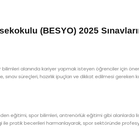
sekokulu (BESYO) 2025 Sınavların
bilimleri alanında kariyer yapmak isteyen öğrenciler için öne
sınav süreçleri, hazırlık ipuçları ve dikkat edilmesi gereken kon
en eğitimi, spor bilimleri, antrenörlük eğitimi gibi alanlarda
bilgi ile pratik becerileri harmanlayarak, spor sektöründe profe