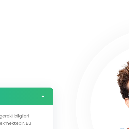
rekli bilgileri
ekmektedir. Bu