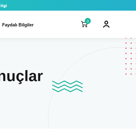
ilgi
0
Faydalı Bilgiler
onuçlar