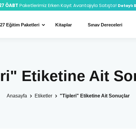
27 ÖABT
Paketlerimiz Erken Kayıt Avantajıyla Satışta!
Detaylı B
27 Eğitim Paketleri
Kitaplar
Sınav Dereceleri
ri" Etiketine Ait S
Anasayfa
Etiketler
"Tipleri" Etiketine Ait Sonuçlar