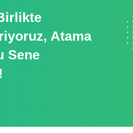
irlikte
iriyoruz, Atama
Bu Sene
!