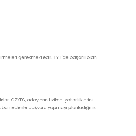
irmeleri gerekmektedir. TYT'de başarılı olan
. ÖZYES, adayların fiziksel yeterliliklerini,
bilir, bu nedenle başvuru yapmayı planladığınız