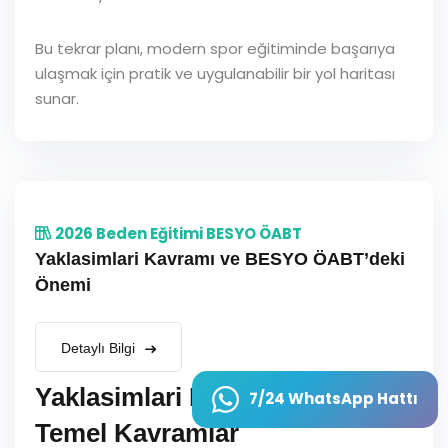
Bu tekrar planı, modern spor eğitiminde başarıya
ulaşmak için pratik ve uygulanabilir bir yol haritası
sunar.
2026 Beden Eğitimi BESYO ÖABT
Yaklasimlari Kavramı ve BESYO ÖABT’deki
Önemi
Detaylı Bilgi
Yaklasimlari Nedir? Tanımı ve
7/24 WhatsApp Hattı
Temel Kavramlar