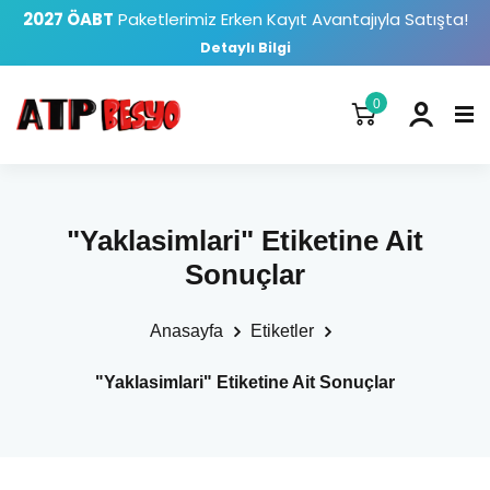
2027 ÖABT
Paketlerimiz Erken Kayıt Avantajıyla Satışta!
Detaylı Bilgi
0
"Yaklasimlari" Etiketine Ait
Sonuçlar
Anasayfa
Etiketler
"Yaklasimlari" Etiketine Ait Sonuçlar