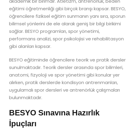
akademik bir birimdir. Atletizm, antrenörlük, beden
eğitimi öğretmenliği gibi birçok branşı kapsar. BESYO,
öğrencilere fiziksel eğitim sunmanın yanı sıra, sporun
bilimsel yönlerini de ele alarak geniş bir bilgi birikimi
sağlar. BESYO programları, spor yönetimi,
performans analizi, spor psikolojisi ve rehabilitasyon
gibi alanları kapsar.
BESYO eğitiminde öğrencilere teorik ve pratik dersler
sunulmaktadır. Teorik dersler arasında spor bilimleri,
anatomi, fizyoloji ve spor yönetimi gibi konular yer
alırken, pratik derslerde kondisyon antrenmanları,
uygulamalı spor dersleri ve antrenörlük çalışmaları
bulunmaktadır.
BESYO Sınavına Hazırlık
İpuçları