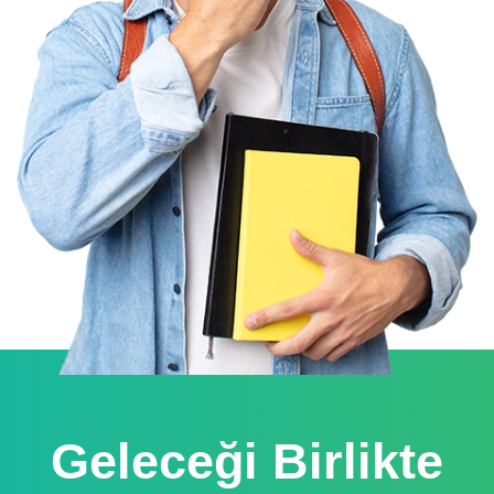
Geleceği Birlikte