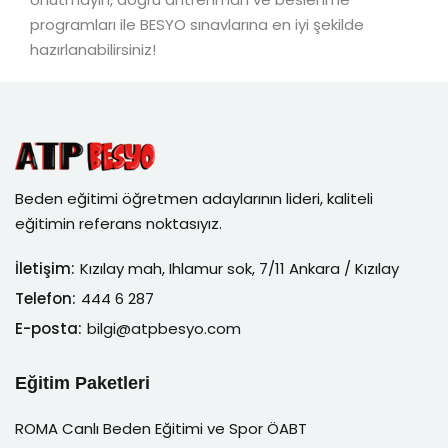
programları ile BESYO sınavlarına en iyi şekilde
hazırlanabilirsiniz!
Beden eğitimi öğretmen adaylarının lideri, kaliteli
eğitimin referans noktasıyız.
İletişim:
Kızılay mah, Ihlamur sok, 7/11 Ankara / Kızılay
Telefon:
444 6 287
E-posta:
bilgi@atpbesyo.com
Eğitim Paketleri
ROMA Canlı Beden Eğitimi ve Spor ÖABT