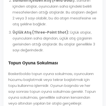
Sahanın İçinden Atış (Field Goal):
Sahanın
içinden atışlar, oyuncuların saha içindeki belirli
mesafelerden attığı atışlardır. Bu atışların değeri
2 veya 3 sayı olabilir, bu da atışın mesafesine ve
atış şekline bağlıdır.
Üçlük Atış (Three-Point Shot):
Üçlük atışlar,
oyuncuların saha dışından, üçlük atış çizgisinin
gerisinden attığı atışlardır. Bu atışlar genellikle 3
sayı değerindedir.
Topun Oyuna Sokulması
Basketbolda topun oyuna sokulması, oyuncuların
hücumu başlatmak veya tekrar başlatmak için
topu kullanma işlemidir. Oyunun başında ve her
sayı sonrası topun oyuna sokulması gerekir. Topun
oyuna sokulması, genellikle sahanın kenarından
veya altından yapılan bir atışla gerçekleşir.