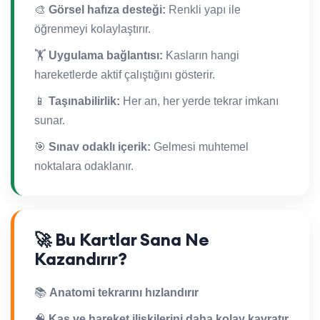
🎨
Görsel hafıza desteği:
Renkli yapı ile
öğrenmeyi kolaylaştırır.
🏋️
Uygulama bağlantısı:
Kasların hangi
hareketlerde aktif çalıştığını gösterir.
📱
Taşınabilirlik:
Her an, her yerde tekrar imkanı
sunar.
🎯
Sınav odaklı içerik:
Gelmesi muhtemel
noktalara odaklanır.
🚀 Bu Kartlar Sana Ne
Kazandırır?
📚
Anatomi tekrarını hızlandırır
🧠
Kas ve hareket ilişkilerini daha kolay kavratır