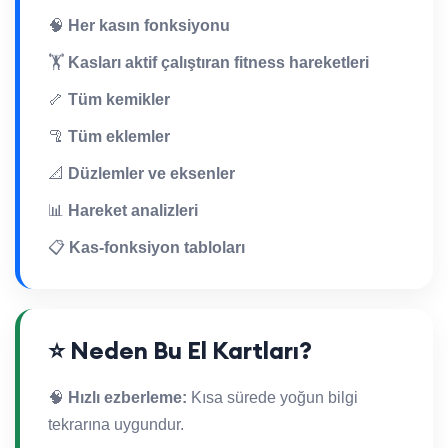
🧠
Her kasın fonksiyonu
🏋️
Kasları aktif çalıştıran fitness hareketleri
🦴
Tüm kemikler
🦿
Tüm eklemler
📐
Düzlemler ve eksenler
📊
Hareket analizleri
📋
Kas-fonksiyon tabloları
⭐ Neden Bu El Kartları?
🧠
Hızlı ezberleme:
Kısa sürede yoğun bilgi
tekrarına uygundur.