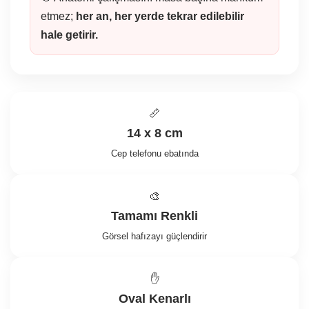
etmez;
her an, her yerde tekrar edilebilir
hale getirir.
📏
14 x 8 cm
Cep telefonu ebatında
🎨
Tamamı Renkli
Görsel hafızayı güçlendirir
✋
Oval Kenarlı