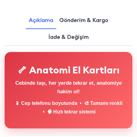
Açıklama
Gönderim & Kargo
İade & Değişim
🦴 Anatomi El Kartları
Cebinde taşı, her yerde tekrar et, anatomiye
hakim ol!
📱 Cep telefonu boyutunda • 🎨 Tamamı renkli
• 🧠 Hızlı tekrar sistemi