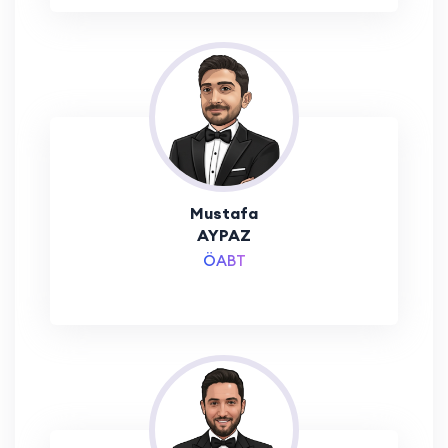
Mustafa
AYPAZ
ÖABT