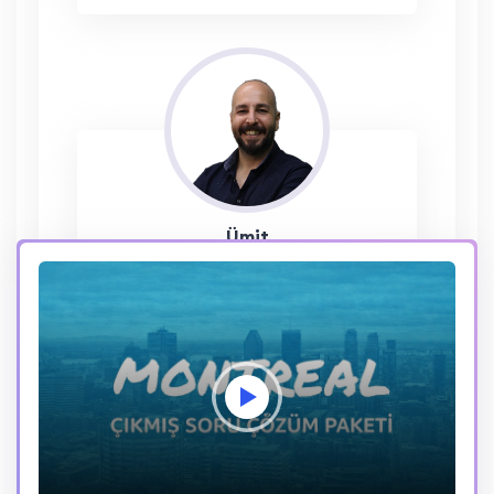
Ümit
LEVAT
Sayısal Yetenek