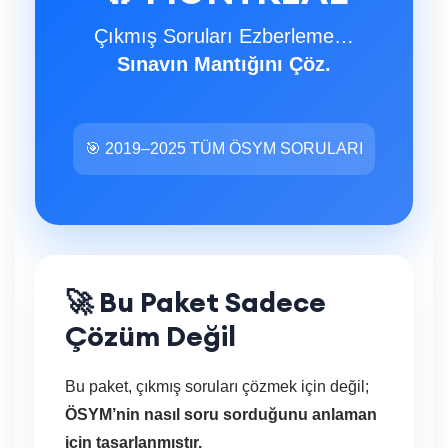
Çıkmış Soruları Ezberleme…
Sınavın Mantığını Çöz.
🎯 2019–2025 TÜM ÖSYM SORULARI
🚀 Bu Paket Sadece
Çözüm Değil
Bu paket, çıkmış soruları çözmek için değil;
ÖSYM’nin nasıl soru sorduğunu anlaman
için tasarlanmıştır.