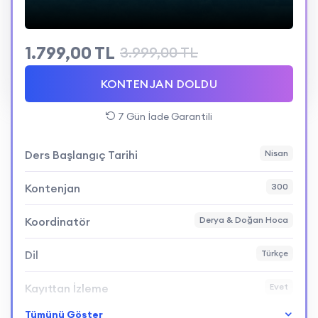
Taksit
1.799,00 TL
3.999,00 TL
KONTENJAN DOLDU
7 Gün İade Garantili
Ders Başlangıç Tarihi
Nisan
Kontenjan
300
Koordinatör
Derya & Doğan Hoca
Dil
Türkçe
Kayıttan İzleme
Evet
Tümünü Göster