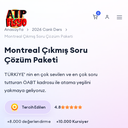
0
Anasayfa
2026 Canlı Ders
Montreal Çıkmış Soru Çözüm Paketi
Montreal Çıkmış Soru
Çözüm Paketi
TÜRKİYE’ nin en çok sevilen ve en çok soru
tutturan ÖABT kadrosu ile atama yeşilini
yakmaya geliyoruz.
4.8
Tercih Edilen
+10.000 Kursiyer
+8.000 değerlendirme