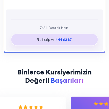
Deneme Kulubü
Evet
Mobil Uygulama Desteği
Var
Fiyat
1.799,00 TL
7/24 Destek Hattı
İletişim:
444 62 87
Binlerce Kursiyerimizin
Hikayeleri
Değerli
Başarıları