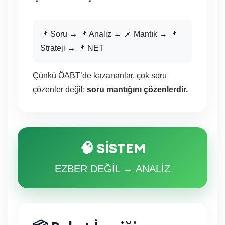
📌 Soru → 📌 Analiz → 📌 Mantık → 📌
Strateji → 📌 NET
Çünkü ÖABT’de kazananlar, çok soru
çözenler değil;
soru mantığını çözenlerdir.
🧠 SİSTEM
EZBER DEĞİL → ANALİZ