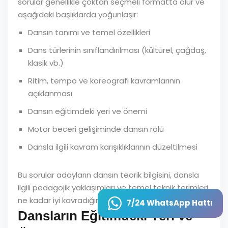
sorular genellikle çoktan seçmeli formatta olur ve
aşağıdaki başlıklarda yoğunlaşır:
Dansın tanımı ve temel özellikleri
Dans türlerinin sınıflandırılması (kültürel, çağdaş,
klasik vb.)
Ritim, tempo ve koreografi kavramlarının
açıklanması
Dansın eğitimdeki yeri ve önemi
Motor beceri gelişiminde dansın rolü
Dansla ilgili kavram karışıklıklarının düzeltilmesi
Bu sorular adayların dansın teorik bilgisini, dansla
ilgili pedagojik yaklaşımları ve temel teknik terimleri
ne kadar iyi kavradığını ölçer.
7/24 WhatsApp Hattı
Dansların Eğitimdeki Yeri ve