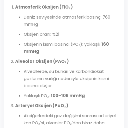
Atmosferik Oksijen (FiO₂)
Deniz seviyesinde atmosferik basınç: 760
mmHg
Oksijen oranı: %21
Oksijenin kısmi basıncı (PO₂): yaklaşık
160
mmHg
Alveolar Oksijen (PAO₂)
Alveollerde, su buharı ve karbondioksit
gazlarının varlığı nedeniyle oksijenin kısmi
basıncı düşer.
Yaklaşık PO₂:
100–105 mmHg
Arteryel Oksijen (PaO₂)
Akciğerlerdeki gaz değişimi sonrası arteriyel
kan PO₂’si, alveoler PO₂’den biraz daha