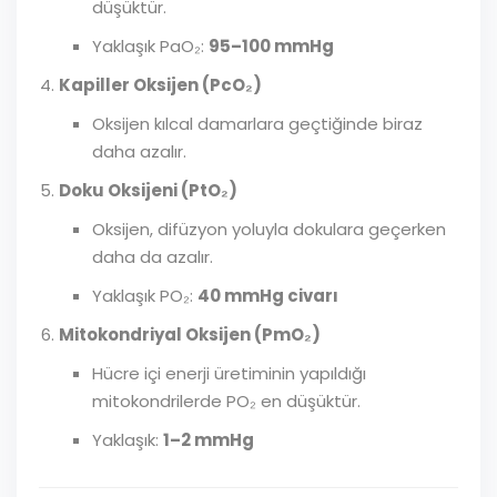
düşüktür.
Yaklaşık PaO₂:
95–100 mmHg
Kapiller Oksijen (PcO₂)
Oksijen kılcal damarlara geçtiğinde biraz
daha azalır.
Doku Oksijeni (PtO₂)
Oksijen, difüzyon yoluyla dokulara geçerken
daha da azalır.
Yaklaşık PO₂:
40 mmHg civarı
Mitokondriyal Oksijen (PmO₂)
Hücre içi enerji üretiminin yapıldığı
mitokondrilerde PO₂ en düşüktür.
Yaklaşık:
1–2 mmHg