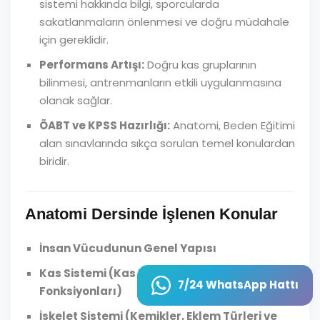
sistemi hakkında bilgi, sporcularda
sakatlanmaların önlenmesi ve doğru müdahale
için gereklidir.
Performans Artışı:
Doğru kas gruplarının
bilinmesi, antrenmanların etkili uygulanmasına
olanak sağlar.
ÖABT ve KPSS Hazırlığı:
Anatomi, Beden Eğitimi
alan sınavlarında sıkça sorulan temel konulardan
biridir.
Anatomi Dersinde İşlenen Konular
İnsan Vücudunun Genel Yapısı
Kas Sistemi (Kas Tipleri, Kasların Yapısı ve
7/24 WhatsApp Hattı
Fonksiyonları)
İskelet Sistemi (Kemikler, Eklem Türleri ve