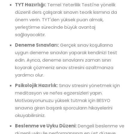
TYT Hazırlığı:
Temel Yeterlilik Testi'ne yönelik
düzenli ders çalışarak sınavın teorik kısmına da
önem verin. TYT'den yüksek puan almak,
yerleştirme sürecinde büyük avantaj
sağlayacaktır.
Deneme Sınavları:
Gerçek sınav koşullarına
uygun deneme sınavları yaparak kendinizi test
edin. Ayrıca, deneme sınavlarını zaman sınırı
koyarak çözmeniz sınav stresini azaltmanıza
yardımcı olur.
Psikolojik Hazırlık:
Sınav stresini yönetmek için
meditasyon ve nefes egzersizleri yapın.
Motivasyonunuzu yüksek tutmak için BESYO
sınavına giren başarılı sporcuların hikayelerini
okuyabilirsiniz.
Beslenme ve Uyku Düzeni:
Dengeli beslenme ve
düzenli uyku ile performansınızı en üst düzeye