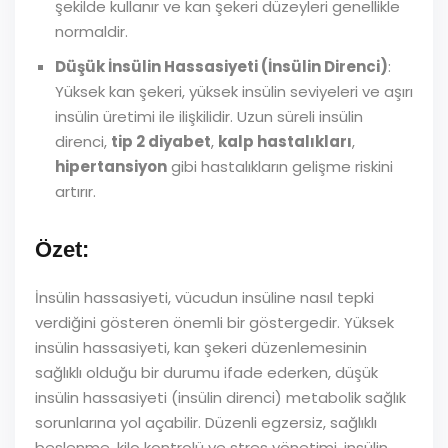
şekilde kullanır ve kan şekeri düzeyleri genellikle
normaldir.
Düşük İnsülin Hassasiyeti (İnsülin Direnci)
:
Yüksek kan şekeri, yüksek insülin seviyeleri ve aşırı
insülin üretimi ile ilişkilidir. Uzun süreli insülin
direnci,
tip 2 diyabet
,
kalp hastalıkları
,
hipertansiyon
gibi hastalıkların gelişme riskini
artırır.
Özet:
İnsülin hassasiyeti, vücudun insüline nasıl tepki
verdiğini gösteren önemli bir göstergedir. Yüksek
insülin hassasiyeti, kan şekeri düzenlemesinin
sağlıklı olduğu bir durumu ifade ederken, düşük
insülin hassasiyeti (insülin direnci) metabolik sağlık
sorunlarına yol açabilir. Düzenli egzersiz, sağlıklı
beslenme, kilo kontrolü ve stres yönetimi, insülin