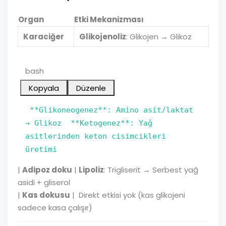
Organ
Etki Mekanizması
Karaciğer
Glikojenoliz
: Glikojen → Glikoz
bash
Kopyala
Düzenle
**Glikoneogenez**: Amino asit/laktat
→ Glikoz **Ketogenez**: Yağ
asitlerinden keton cisimcikleri
üretimi
|
Adipoz doku
|
Lipoliz
: Trigliserit → Serbest yağ
asidi + gliserol
|
Kas dokusu
| Direkt etkisi yok (kas glikojeni
sadece kasa çalışır)