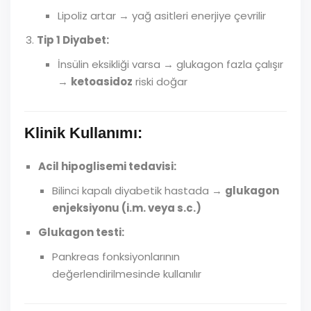
Lipoliz artar → yağ asitleri enerjiye çevrilir
Tip 1 Diyabet:
İnsülin eksikliği varsa → glukagon fazla çalışır
→
ketoasidoz
riski doğar
Klinik Kullanımı:
Acil hipoglisemi tedavisi:
Bilinci kapalı diyabetik hastada →
glukagon
enjeksiyonu (i.m. veya s.c.)
Glukagon testi:
Pankreas fonksiyonlarının
değerlendirilmesinde kullanılır