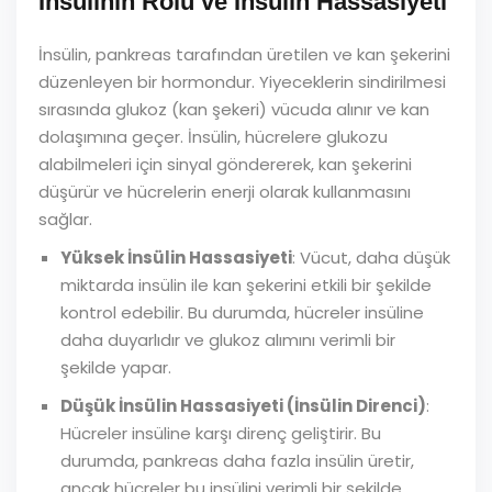
İnsülinin Rolü ve İnsülin Hassasiyeti
İnsülin, pankreas tarafından üretilen ve kan şekerini
düzenleyen bir hormondur. Yiyeceklerin sindirilmesi
sırasında glukoz (kan şekeri) vücuda alınır ve kan
dolaşımına geçer. İnsülin, hücrelere glukozu
alabilmeleri için sinyal göndererek, kan şekerini
düşürür ve hücrelerin enerji olarak kullanmasını
sağlar.
Yüksek İnsülin Hassasiyeti
: Vücut, daha düşük
miktarda insülin ile kan şekerini etkili bir şekilde
kontrol edebilir. Bu durumda, hücreler insüline
daha duyarlıdır ve glukoz alımını verimli bir
şekilde yapar.
Düşük İnsülin Hassasiyeti (İnsülin Direnci)
:
Hücreler insüline karşı direnç geliştirir. Bu
durumda, pankreas daha fazla insülin üretir,
ancak hücreler bu insülini verimli bir şekilde