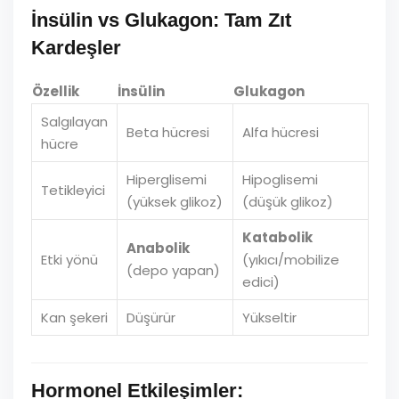
İnsülin vs Glukagon: Tam Zıt
Kardeşler
Özellik
İnsülin
Glukagon
Salgılayan
Beta hücresi
Alfa hücresi
hücre
Hiperglisemi
Hipoglisemi
Tetikleyici
(yüksek glikoz)
(düşük glikoz)
Katabolik
Anabolik
Etki yönü
(yıkıcı/mobilize
(depo yapan)
edici)
Kan şekeri
Düşürür
Yükseltir
Hormonel Etkileşimler: