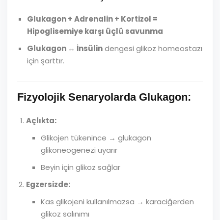
Glukagon + Adrenalin + Kortizol =
Hipoglisemiye karşı üçlü savunma
Glukagon ↔ İnsülin
dengesi glikoz homeostazı
için şarttır.
Fizyolojik Senaryolarda Glukagon:
Açlıkta:
Glikojen tükenince → glukagon
glikoneogenezi uyarır
Beyin için glikoz sağlar
Egzersizde:
Kas glikojeni kullanılmazsa → karaciğerden
glikoz salınımı