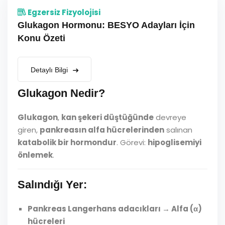
Egzersiz Fizyolojisi
Glukagon Hormonu: BESYO Adayları İçin
Konu Özeti
Detaylı Bilgi
Glukagon Nedir?
Glukagon
,
kan şekeri düştüğünde
devreye
giren,
pankreasın alfa hücrelerinden
salınan
katabolik bir hormondur
. Görevi:
hipoglisemiyi
önlemek
.
Salındığı Yer:
Pankreas Langerhans adacıkları → Alfa (α)
hücreleri