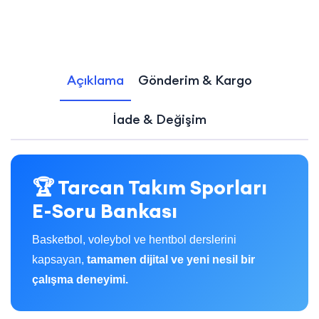
Açıklama
Gönderim & Kargo
İade & Değişim
🏆 Tarcan Takım Sporları
E-Soru Bankası
Basketbol, voleybol ve hentbol derslerini
kapsayan,
tamamen dijital ve yeni nesil bir
çalışma deneyimi.