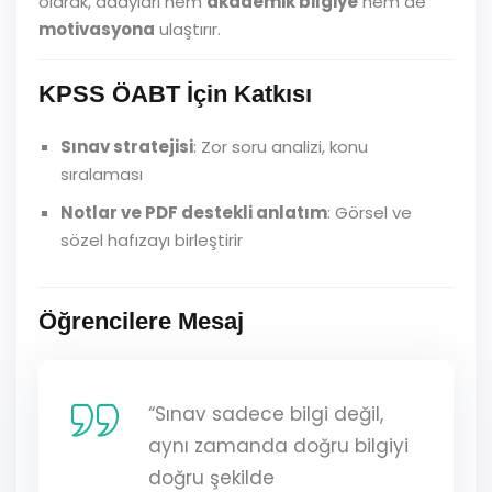
olarak, adayları hem
akademik bilgiye
hem de
motivasyona
ulaştırır.
KPSS ÖABT İçin Katkısı
Sınav stratejisi
: Zor soru analizi, konu
sıralaması
Notlar ve PDF destekli anlatım
: Görsel ve
sözel hafızayı birleştirir
Öğrencilere Mesaj
“Sınav sadece bilgi değil,
aynı zamanda doğru bilgiyi
doğru şekilde