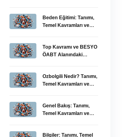
BESYO ÖABT’deki
Önemi
Beden Eğitimi: Tanımı,
Temel Kavramları ve
ÖABT’deki Yeri
Top Kavramı ve BESYO
ÖABT Alanındaki
Önemi
Ozbolgili Nedir? Tanımı,
Temel Kavramları ve
BESYO ÖABT’deki
Önemi
Genel Bakış: Tanımı,
Temel Kavramları ve
BESYO ÖABT İlişkisi
Bilgiler: Tanımı, Temel