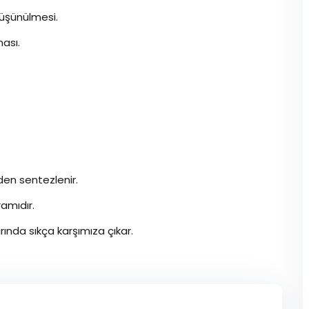
düşünülmesi.
ması.
.
den sentezlenir.
amıdır.
ında sıkça karşımıza çıkar.