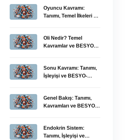
Oyuncu Kavramı:
Tanımı, Temel İlkeleri ve
BESYO ÖABT İlişkisi
Oli Nedir? Temel
Kavramlar ve BESYO
ÖABT Bağlamında
Önemi
Sonu Kavramı: Tanımı,
İşleyişi ve BESYO-
ÖABT Perspektifi
Genel Bakış: Tanımı,
Kavramları ve BESYO
ÖABT Bağlamında
İncelenmesi
Endokrin Sistem:
Tanımı, İşleyişi ve