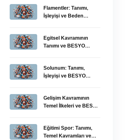
Önemi
Flamentler: Tanımı,
İşleyişi ve Beden
Eğitimi Öğretmenliği
Perspektifi
Egitsel Kavramının
Tanımı ve BESYO
ÖABT’deki Önemi
Solunum: Tanımı,
İşleyişi ve BESYO
ÖABT’deki Önemi
Gelişim Kavramının
Temel İlkeleri ve BESYO
ÖABT’deki Yeri
Eğitimi Spor: Tanımı,
Temel Kavramları ve