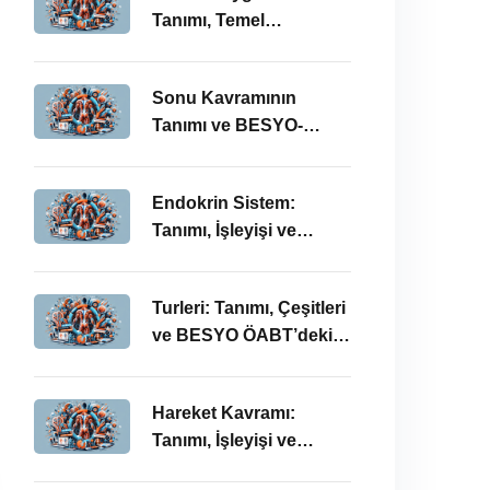
Tanımı, Temel
Kavramları ve BESYO-
ÖABT Bağlamında
Sonu Kavramının
Önemi
Tanımı ve BESYO-
ÖABT Alanındaki
Önemi
Endokrin Sistem:
Tanımı, İşleyişi ve
BESYO ÖABT’deki
Önemi
Turleri: Tanımı, Çeşitleri
ve BESYO ÖABT’deki
Önemi
Hareket Kavramı:
Tanımı, İşleyişi ve
BESYO-ÖABT