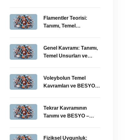
BESYO ÖABT İlişkisi
Flamentler Teorisi:
Tanımı, Temel
Kavramları ve BESYO –
ÖABT Bağlamında
Genel Kavramı: Tanımı,
Önemi
Temel Unsurları ve
BESYO-ÖABT
Bağlamındaki Önemi
Voleybolun Temel
Kavramları ve BESYO
ÖABT’deki Yeri
Tekrar Kavramının
Tanımı ve BESYO –
ÖABT Bağlamında
Önemi
Fiziksel Uygunluk: