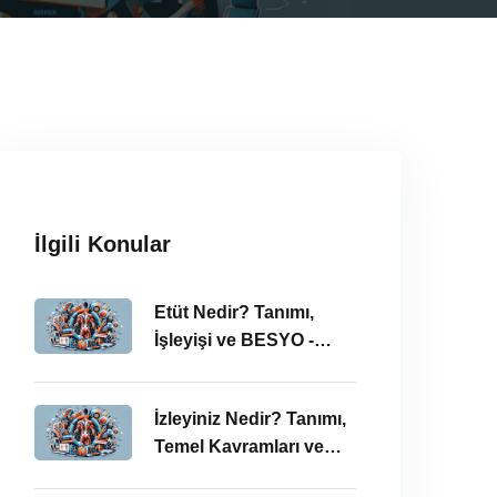
İlgili Konular
Etüt Nedir? Tanımı,
İşleyişi ve BESYO -
ÖABT Bağlamında
İncelenmesi
İzleyiniz Nedir? Tanımı,
Temel Kavramları ve
ÖABT’deki Önemi