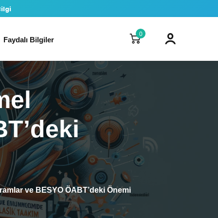
ilgi
0
Faydalı Bilgiler
mel
T’deki
vramlar ve BESYO ÖABT’deki Önemi