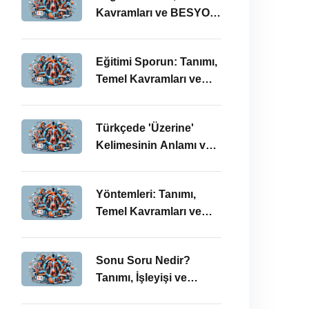
Kavramları ve BESYO
ÖABT Bağlamında
Önemi
Eğitimi Sporun: Tanımı,
Temel Kavramları ve
BESYO-ÖABT
Bağlamında
Türkçede 'Üzerine'
İncelenmesi
Kelimesinin Anlamı ve
Kullanımı: Temel
Kavramlar ve BESYO
Yöntemleri: Tanımı,
ÖABT İlişkisi
Temel Kavramları ve
BESYO ÖABT
Bağlamında İşleyişi
Sonu Soru Nedir?
Tanımı, İşleyişi ve
BESYO-ÖABT’deki