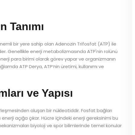
n Tanımı
nemli bir yere sahip olan Adenozin Trifosfat (ATP) ile
 eder. Genellikle enerji metabolizmasında ATP'nin rolünü
in enerji para birimi olarak görev yapar ve organizmanın
bağlamda ATP Derya, ATP’nin üretimi, kullanımı ve
ları ve Yapısı
leşmesinden oluşan bir nükleotiddir. Fosfat bağları
enerji açığa çıkar. Hücre içindeki enerji gereksinimi bu
 mekanizmaları biyoloji ve spor bilimlerinde temel konular