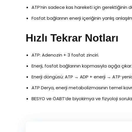
ATP’nin sadece kas hareketi için gerektiğinin 
Fosfat bağlarının enerji içeriğinin yanlış anlaşıl
Hızlı Tekrar Notları
ATP: Adenozin + 3 fosfat zinciri.
Enerji, fosfat bağlarının kopmasıyla açığa çıkar
Enerji döngüsü: ATP → ADP + enerji → ATP yeni
ATP Derya, enerji metabolizmasının temel kavr
BESYO ve ÖABT’de biyokimya ve fizyoloji sorular