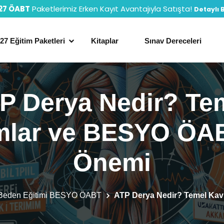
27 ÖABT
Paketlerimiz Erken Kayıt Avantajıyla Satışta!
Detaylı B
27 Eğitim Paketleri
Kitaplar
Sınav Dereceleri
P Derya Nedir? Te
mlar ve BESYO ÖAB
Önemi
Beden Eğitimi BESYO ÖABT
ATP Derya Nedir? Temel Ka