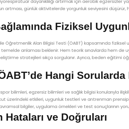
iyorespiratuar dayanıklılığı artırmak için aerobik egzersizler ya
ğun artması, günlük aktivitelerde yorgunluk seviyesini düşürür,
ğlamında Fiziksel Uygun
le Öğretmenlik Alan Bilgisi Testi (ÖABT) kapsamında fiziksel 
sel temelde anlaması beklenir. Hem teorik sınavlarda hem de u
iştirme stratejileri sıkça sorgulanır. Ayrıca, beden eğitimi öğre
 ÖABT’de Hangi Sorularda 
or bilimleri, egzersiz bilimleri ve sağlık bilgisi konularıyla ilişki
vücut üzerindeki etkileri, uygunluk testleri ve antrenman prensipl
e kavramsal bilgiler, uygulama örnekleri ve test sonuçlarının y
 Hataları ve Doğruları