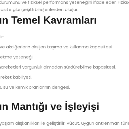
urumunu ve fiziksel performans yeteneğini ifade eder. Fiziksel 
ite gibi çeşitli bileşenlerden oluşur.
un Temel Kavramları
r:
ve akciğerlerin oksijen taşıma ve kullanma kapasitesi.
retme yeteneği.
hareketleri yorgunluk olmadan sürdürebilme kapasitesi.
reket kabiliyeti.
, su ve kemik oranlarının dengesi.
n Mantığı ve İşleyişi
 yaşam alışkanlıkları ile geliştirilir. Vücut, uygun antrenman tü