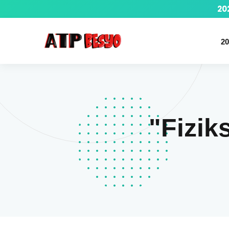
20
20
"Fizik