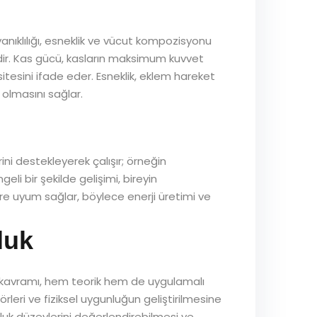
yanıklılığı, esneklik ve vücut kompozisyonu
sidir. Kas gücü, kasların maksimum kuvvet
itesini ifade eder. Esneklik, eklem hareket
 olmasını sağlar.
irini destekleyerek çalışır; örneğin
eli bir şekilde gelişimi, bireyin
öre uyum sağlar, böylece enerji üretimi ve
luk
k kavramı, hem teorik hem de uygulamalı
leri ve fiziksel uygunluğun geliştirilmesine
nluk düzeylerini değerlendirebilmesi ve