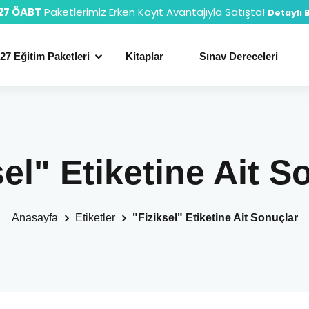
27 ÖABT
Paketlerimiz Erken Kayıt Avantajıyla Satışta!
Detaylı B
27 Eğitim Paketleri
Kitaplar
Sınav Dereceleri
sel" Etiketine Ait S
Anasayfa
Etiketler
"Fiziksel" Etiketine Ait Sonuçlar