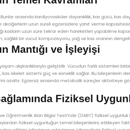
r. Bunlar arasında kardiyovasküler dayanıklılık, kas gücü, kas da
lp ve akciğerlerin uzun süreli egzersizlere yanıt verme kapasite
lığı kasların uzun süre tekrar eden hareketleri yapabilme kapas
ken; sağlıklı bir vücut kompozisyonu, yağ ve kas oranının dengeli
n Mantığı ve İşleyişi
yaşam alışkanlıklarıyla geliştirilir. Vücudun farklı sistemleri birb
, kas iskelet sistemi güç ve esneklik sağlar. Bu bileşenlerin deng
ini azaltır. Egzersiz sırasında metabolik süreçler aktiviteye g
ğlamında Fiziksel Uygun
e Öğretmenlik Alan Bilgisi Testi’nde (ÖABT) fiziksel uygunlu
ardan fiziksel uygunluğun temel bileşenlerini, etkileyen faktör
 beden eğitimi öğretmen adaylarının öğrencilerin fiziksel uygu