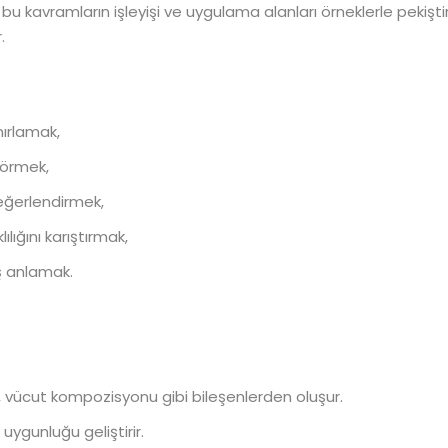
u kavramların işleyişi ve uygulama alanları örneklerle pekiştiri
.
nırlamak,
görmek,
eğerlendirmek,
ılığını karıştırmak,
ış anlamak.
lik, vücut kompozisyonu gibi bileşenlerden oluşur.
 uygunluğu geliştirir.