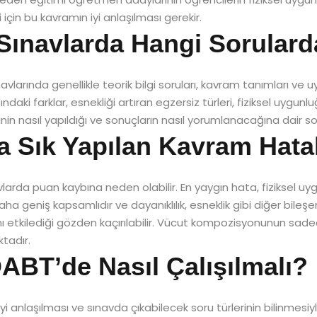
çin bu kavramın iyi anlaşılması gerekir.
Sınavlarda Hangi Sorulard
vlarında genellikle teorik bilgi soruları, kavram tanımları ve u
daki farklar, esnekliği artıran egzersiz türleri, fiziksel uygunlu
rinin nasıl yapıldığı ve sonuçların nasıl yorumlanacağına dair sor
a Sık Yapılan Kavram Hatal
sınavlarda puan kaybına neden olabilir. En yaygın hata, fizikse
geniş kapsamlıdır ve dayanıklılık, esneklik gibi diğer bileşenl
nı etkilediği gözden kaçırılabilir. Vücut kompozisyonunun sadece
ktadır.
BT’de Nasıl Çalışılmalı?
 anlaşılması ve sınavda çıkabilecek soru türlerinin bilinmesiyle et