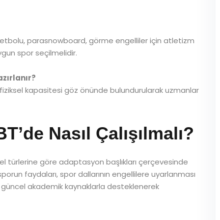
ketbolu, parasnowboard, görme engelliler için atletizm
ygun spor seçilmelidir.
azırlanır?
e fiziksel kapasitesi göz önünde bulundurularak uzmanlar
de Nasıl Çalışılmalı?
el türlerine göre adaptasyon başlıkları çerçevesinde
ı, sporun faydaları, spor dallarının engellilere uyarlanması
ı ve güncel akademik kaynaklarla desteklenerek