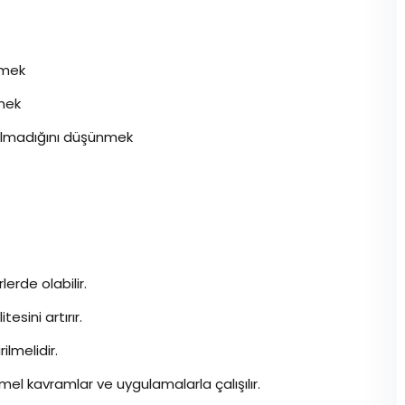
etmek
mek
 olmadığını düşünmek
rlerde olabilir.
esini artırır.
ilmelidir.
l kavramlar ve uygulamalarla çalışılır.