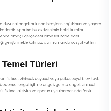
eya duyusal engeli bulunan bireylerin sağlıklarını ve yaşam
tlerdir. Spor ise bu aktivitelerin belirli kurallar
nce amaçlı gerçekleştirilmesini ifade eder.
lığı geliştirmekle kalmaz, aynı zamanda sosyal katılımı
 Temel Türleri
ayan fiziksel, zihinsel, duyusal veya psikososyal işlev kaybı
a bedensel engel, işitme engeli, görme engeli, zihinsel
rü, fiziksel aktivite ve sporun uygulanmasında farklı