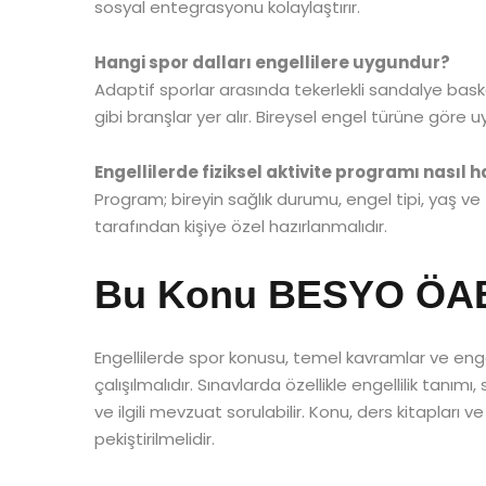
sosyal entegrasyonu kolaylaştırır.
Hangi spor dalları engellilere uygundur?
Adaptif sporlar arasında tekerlekli sandalye bas
gibi branşlar yer alır. Bireysel engel türüne göre u
Engellilerde fiziksel aktivite programı nasıl h
Program; bireyin sağlık durumu, engel tipi, yaş v
tarafından kişiye özel hazırlanmalıdır.
Bu Konu BESYO ÖABT’
Engellilerde spor konusu, temel kavramlar ve eng
çalışılmalıdır. Sınavlarda özellikle engellilik tanım
ve ilgili mevzuat sorulabilir. Konu, ders kitaplar
pekiştirilmelidir.