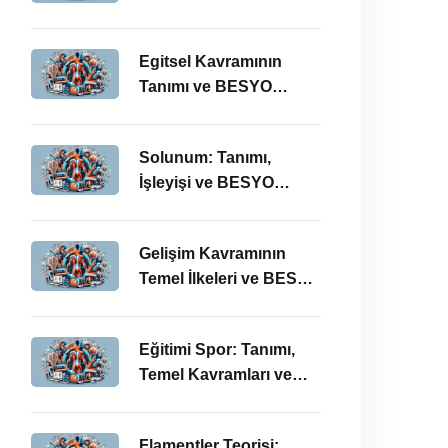
Eğitimi Öğretmenliği
Perspektifi
Egitsel Kavramının
Tanımı ve BESYO
ÖABT’deki Önemi
Solunum: Tanımı,
İşleyişi ve BESYO
ÖABT’deki Önemi
Gelişim Kavramının
Temel İlkeleri ve BESYO
ÖABT’deki Yeri
Eğitimi Spor: Tanımı,
Temel Kavramları ve
BESYO ÖABT İlişkisi
Flamentler Teorisi: