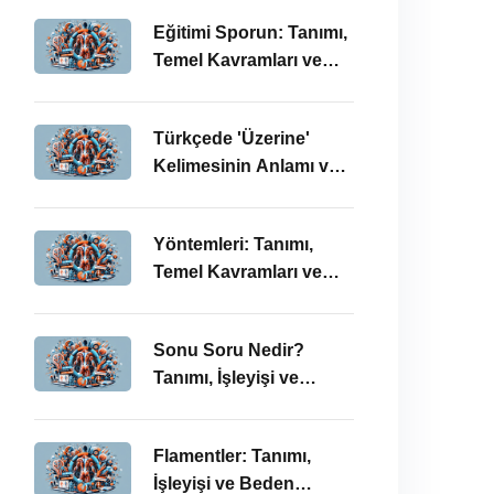
Önemi
Eğitimi Sporun: Tanımı,
Temel Kavramları ve
BESYO-ÖABT
Bağlamında
Türkçede 'Üzerine'
İncelenmesi
Kelimesinin Anlamı ve
Kullanımı: Temel
Kavramlar ve BESYO
Yöntemleri: Tanımı,
ÖABT İlişkisi
Temel Kavramları ve
BESYO ÖABT
Bağlamında İşleyişi
Sonu Soru Nedir?
Tanımı, İşleyişi ve
BESYO-ÖABT’deki
Önemi
Flamentler: Tanımı,
İşleyişi ve Beden