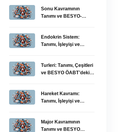
ÖABT Bağlamında
Sonu Kavramının
Önemi
Tanımı ve BESYO-
ÖABT Alanındaki
Önemi
Endokrin Sistem:
Tanımı, İşleyişi ve
BESYO ÖABT’deki
Önemi
Turleri: Tanımı, Çeşitleri
ve BESYO ÖABT’deki
Önemi
Hareket Kavramı:
Tanımı, İşleyişi ve
BESYO-ÖABT
Bağlamında Önemi
Major Kavramının
Tanımı ve BESYO