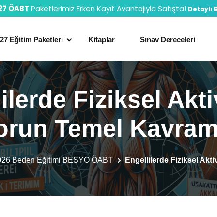
27 ÖABT
Paketlerimiz Erken Kayıt Avantajıyla Satışta!
Detaylı B
27 Eğitim Paketleri
Kitaplar
Sınav Dereceleri
ilerde Fiziksel Akti
orun Temel Kavraml
026 Beden Eğitimi BESYO ÖABT
Engellilerde Fiziksel Akt