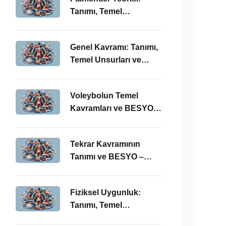
Tanımı, Temel
Kavramları ve BESYO –
ÖABT Bağlamında
Genel Kavramı: Tanımı,
Önemi
Temel Unsurları ve
BESYO-ÖABT
Bağlamındaki Önemi
Voleybolun Temel
Kavramları ve BESYO
ÖABT’deki Yeri
Tekrar Kavramının
Tanımı ve BESYO –
ÖABT Bağlamında
Önemi
Fiziksel Uygunluk:
Tanımı, Temel
Kavramları ve BESYO-