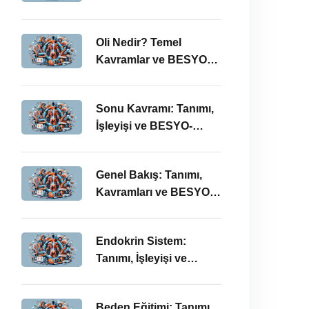
BESYO ÖABT İlişkisi
Oli Nedir? Temel
Kavramlar ve BESYO
ÖABT Bağlamında
Önemi
Sonu Kavramı: Tanımı,
İşleyişi ve BESYO-
ÖABT Perspektifi
Genel Bakış: Tanımı,
Kavramları ve BESYO
ÖABT Bağlamında
İncelenmesi
Endokrin Sistem:
Tanımı, İşleyişi ve
BESYO ÖABT’deki
Önemi
Beden Eğitimi: Tanımı,