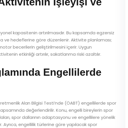
Aktivitenin İşleyişi ve
siyonel kapasitenin artırılmasıdır. Bu kapsamda egzersiz
na ve hedeflerine göre düzenlenir. Aktivite planlaması;
motor becerilerin geliştirilmesini içerir. Uygun
tenin etkinliği artırılır, sakatlanma riski azaltılır.
amında Engellilerde
etmenlik Alan Bilgisi Testi’nde (ÖABT) engellilerde spor
psamında değerlendirilir. Konu, engelli bireylerin spor
aları, spor dallarının adaptasyonu ve engellilere yönelik
. Ayrıca, engellilik türlerine göre yapılacak spor