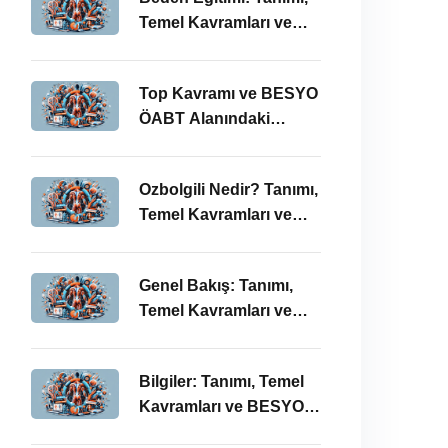
Temel Kavramları ve
ÖABT’deki Yeri
Top Kavramı ve BESYO
ÖABT Alanındaki
Önemi
Ozbolgili Nedir? Tanımı,
Temel Kavramları ve
BESYO ÖABT’deki
Önemi
Genel Bakış: Tanımı,
Temel Kavramları ve
BESYO ÖABT İlişkisi
Bilgiler: Tanımı, Temel
Kavramları ve BESYO
ÖABT Bağlamında