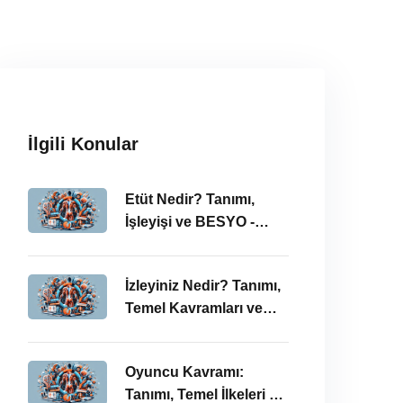
İlgili Konular
Etüt Nedir? Tanımı,
İşleyişi ve BESYO -
ÖABT Bağlamında
İncelenmesi
İzleyiniz Nedir? Tanımı,
Temel Kavramları ve
ÖABT’deki Önemi
Oyuncu Kavramı:
Tanımı, Temel İlkeleri ve