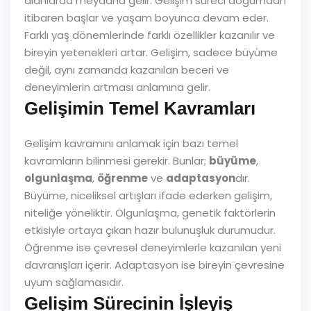
alanlarda meydana gelir. Gelişim süreci doğumdan
itibaren başlar ve yaşam boyunca devam eder.
Farklı yaş dönemlerinde farklı özellikler kazanılır ve
bireyin yetenekleri artar. Gelişim, sadece büyüme
değil, aynı zamanda kazanılan beceri ve
deneyimlerin artması anlamına gelir.
Gelişimin Temel Kavramları
Gelişim kavramını anlamak için bazı temel
kavramların bilinmesi gerekir. Bunlar;
büyüme
,
olgunlaşma
,
öğrenme
ve
adaptasyon
dır.
Büyüme, niceliksel artışları ifade ederken gelişim,
niteliğe yöneliktir. Olgunlaşma, genetik faktörlerin
etkisiyle ortaya çıkan hazır bulunuşluk durumudur.
Öğrenme ise çevresel deneyimlerle kazanılan yeni
davranışları içerir. Adaptasyon ise bireyin çevresine
uyum sağlamasıdır.
Gelişim Sürecinin İşleyiş