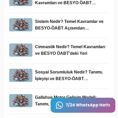
Kavramları ve BESYO ÖABT
Bağlamında Önemi
Sistem Nedir? Temel Kavramlar ve
BESYO-ÖABT Açısından
İncelenmesi
Cimnastik Nedir? Temel Kavramları
ve BESYO ÖABT'deki Yeri
Sosyal Sorumluluk Nedir? Tanımı,
İşleyişi ve BESYO-ÖABT
Bağlamında Önemi
Gallahue Motor Gelişim Modeli:
Tanımı, Temel Kavramları ve BESYO-
7/24 WhatsApp Hattı
ÖABT Bağlamındaki Önemi