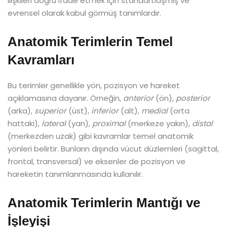
ilişkileri doğru ifade etmek için standartlaşmış ve
evrensel olarak kabul görmüş tanımlardır.
Anatomik Terimlerin Temel
Kavramları
Bu terimler genellikle yön, pozisyon ve hareket
açıklamasına dayanır. Örneğin,
anterior
(ön),
posterior
(arka),
superior
(üst),
inferior
(alt),
medial
(orta
hattaki),
lateral
(yan),
proximal
(merkeze yakın),
distal
(merkezden uzak) gibi kavramlar temel anatomik
yönleri belirtir. Bunların dışında vücut düzlemleri (sagittal,
frontal, transversal) ve eksenler de pozisyon ve
hareketin tanımlanmasında kullanılır.
Anatomik Terimlerin Mantığı ve
İşleyişi