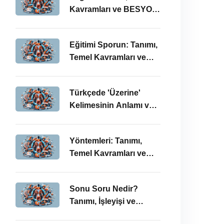
Kavramları ve BESYO
ÖABT Bağlamında
Önemi
Eğitimi Sporun: Tanımı,
Temel Kavramları ve
BESYO-ÖABT
Bağlamında
Türkçede 'Üzerine'
İncelenmesi
Kelimesinin Anlamı ve
Kullanımı: Temel
Kavramlar ve BESYO
Yöntemleri: Tanımı,
ÖABT İlişkisi
Temel Kavramları ve
BESYO ÖABT
Bağlamında İşleyişi
Sonu Soru Nedir?
Tanımı, İşleyişi ve
BESYO-ÖABT’deki