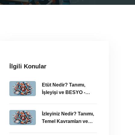
İlgili Konular
Etüt Nedir? Tanımı,
İşleyişi ve BESYO -
ÖABT Bağlamında
İncelenmesi
İzleyiniz Nedir? Tanımı,
Temel Kavramları ve
ÖABT’deki Önemi