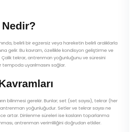
ı Nedir?
nda, belirli bir egzersiz veya hareketin belirli aralıklarla
a gelir. Bu kavram, özellikle kondisyon geliştirme ve
r. Çalik tekrar, antrenman yoğunluğunu ve süresini
 bir tempoda uyarılmasını sağlar.
 Kavramları
ın bilinmesi gerekir. Bunlar; set (set sayısı), tekrar (her
e antrenman yoğunluğudur. Setler ve tekrar sayısı ne
e artar. Dinlenme süreleri ise kasların toparlanma
anması, antrenman verimliliğini doğrudan etkiler.