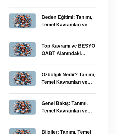
BESYO ÖABT’deki
Önemi
Beden Eğitimi: Tanımı,
Temel Kavramları ve
ÖABT’deki Yeri
Top Kavramı ve BESYO
ÖABT Alanındaki
Önemi
Ozbolgili Nedir? Tanımı,
Temel Kavramları ve
BESYO ÖABT’deki
Önemi
Genel Bakış: Tanımı,
Temel Kavramları ve
BESYO ÖABT İlişkisi
Bilgiler: Tanımı, Temel