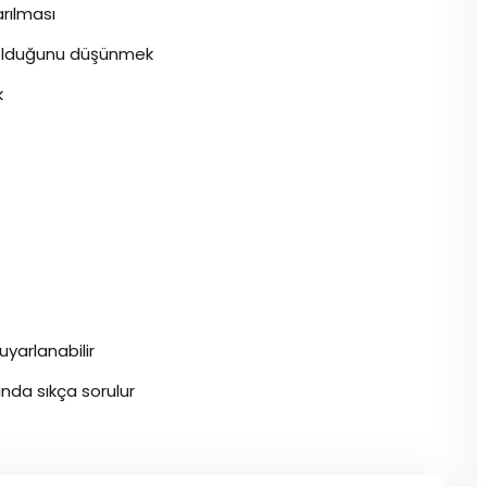
rılması
n olduğunu düşünmek
k
uyarlanabilir
nda sıkça sorulur