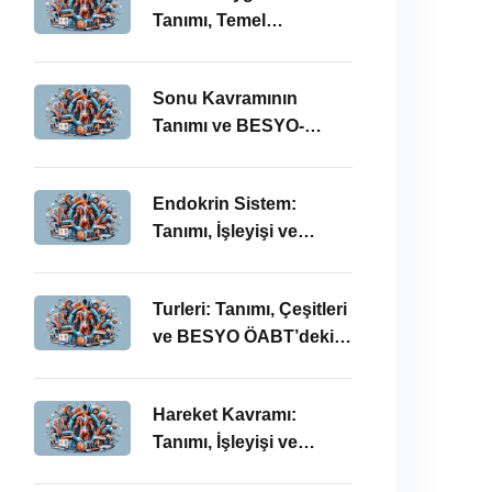
Tanımı, Temel
Kavramları ve BESYO-
ÖABT Bağlamında
Sonu Kavramının
Önemi
Tanımı ve BESYO-
ÖABT Alanındaki
Önemi
Endokrin Sistem:
Tanımı, İşleyişi ve
BESYO ÖABT’deki
Önemi
Turleri: Tanımı, Çeşitleri
ve BESYO ÖABT’deki
Önemi
Hareket Kavramı:
Tanımı, İşleyişi ve
BESYO-ÖABT