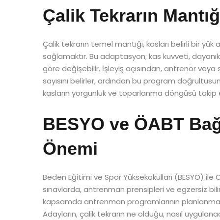
Çalik Tekrarın Mantığı
Çalik tekrarın temel mantığı, kasları belirli bir yü
sağlamaktır. Bu adaptasyon; kas kuvveti, dayanıklı
göre değişebilir. İşleyiş açısından, antrenör vey
sayısını belirler, ardından bu program doğrultusund
kasların yorgunluk ve toparlanma döngüsü takip ed
BESYO ve ÖABT Bağl
Önemi
Beden Eğitimi ve Spor Yüksekokulları (BESYO) ile 
sınavlarda, antrenman prensipleri ve egzersiz bilim
kapsamda antrenman programlarının planlanması ve 
Adayların, çalik tekrarın ne olduğu, nasıl uygu