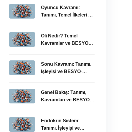
Oyuncu Kavramı:
Tanımı, Temel İlkeleri ve
BESYO ÖABT İlişkisi
Oli Nedir? Temel
Kavramlar ve BESYO
ÖABT Bağlamında
Önemi
Sonu Kavramı: Tanımı,
İşleyişi ve BESYO-
ÖABT Perspektifi
Genel Bakış: Tanımı,
Kavramları ve BESYO
ÖABT Bağlamında
İncelenmesi
Endokrin Sistem:
Tanımı, İşleyişi ve