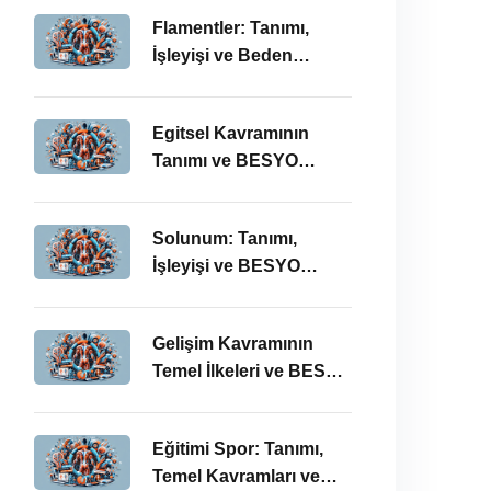
Önemi
Flamentler: Tanımı,
İşleyişi ve Beden
Eğitimi Öğretmenliği
Perspektifi
Egitsel Kavramının
Tanımı ve BESYO
ÖABT’deki Önemi
Solunum: Tanımı,
İşleyişi ve BESYO
ÖABT’deki Önemi
Gelişim Kavramının
Temel İlkeleri ve BESYO
ÖABT’deki Yeri
Eğitimi Spor: Tanımı,
Temel Kavramları ve