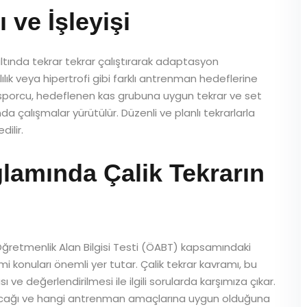
 ve İşleyişi
k altında tekrar tekrar çalıştırarak adaptasyon
lık veya hipertrofi gibi farklı antrenman hedeflerine
a sporcu, hedeflenen kas grubuna uygun tekrar ve set
a çalışmalar yürütülür. Düzenli ve planlı tekrarlarla
ilir.
amında Çalik Tekrarın
Öğretmenlik Alan Bilgisi Testi (ÖABT) kapsamındaki
i konuları önemli yer tutar. Çalik tekrar kavramı, bu
değerlendirilmesi ile ilgili sorularda karşımıza çıkar.
lanacağı ve hangi antrenman amaçlarına uygun olduğuna