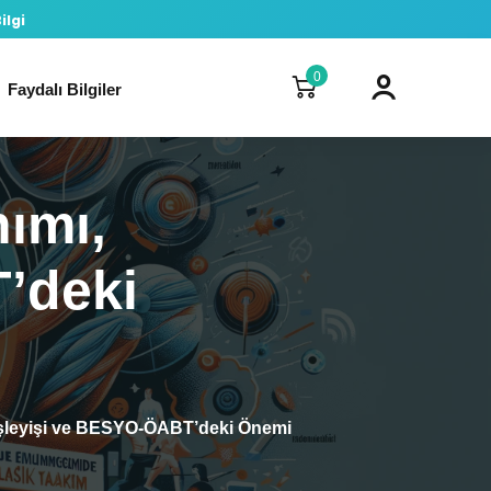
ilgi
0
Faydalı Bilgiler
nımı,
’deki
 İşleyişi ve BESYO-ÖABT’deki Önemi