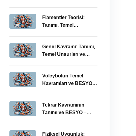
BESYO ÖABT İlişkisi
Flamentler Teorisi:
Tanımı, Temel
Kavramları ve BESYO –
ÖABT Bağlamında
Genel Kavramı: Tanımı,
Önemi
Temel Unsurları ve
BESYO-ÖABT
Bağlamındaki Önemi
Voleybolun Temel
Kavramları ve BESYO
ÖABT’deki Yeri
Tekrar Kavramının
Tanımı ve BESYO –
ÖABT Bağlamında
Önemi
Fiziksel Uygunluk: