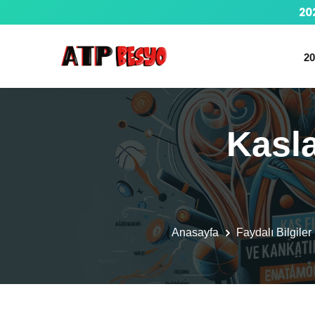
20
20
Kasla
Anasayfa
Faydalı Bilgiler