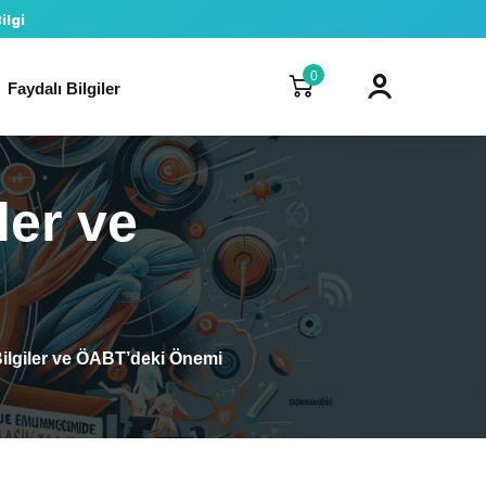
ilgi
0
Faydalı Bilgiler
ler ve
Bilgiler ve ÖABT’deki Önemi