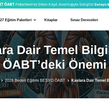
27 ÖABT
Paketlerimiz Erken Kayıt Avantajıyla Satışta!
Detaylı B
27 Eğitim Paketleri
Kitaplar
Sınav Dereceleri
ra Dair Temel Bilgi
ÖABT’deki Önemi
2026 Beden Eğitimi BESYO ÖABT
Kaslara Dair Temel 