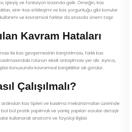
pı, işleyiş ve fonksiyon bazında gelir. Örneğin, kas
nakları, sinir-kas etkileşimi ve kas yorgunluğu gibi konular
u kullanımı ve kavramsal farklar da sınavda önem taşır.
pılan Kavram Hataları
ması ile kas gevşemesinin karıştırılması, farklı kas
s kasılmasındaki rolünün eksik anlaşılması yer alır. Ayrıca,
işkisi konusunda kavramsal karışıklıklar sık görülür.
ıl Çalışılmalı?
, ardından kas tipleri ve kasılma mekanizmaları üzerinde
 bol bol pratik yapılmalı ve yanlış yapılan sorular detaylı
ar kullanarak anatomi ve fizyoloji ilişkisi