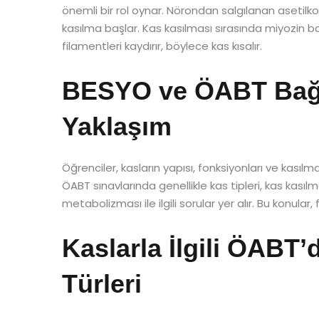
önemli bir rol oynar. Nörondan salgılanan asetilko
kasılma başlar. Kas kasılması sırasında miyozin baş
filamentleri kaydırır, böylece kas kısalır.
BESYO ve ÖABT Bağ
Yaklaşım
Öğrenciler, kasların yapısı, fonksiyonları ve kası
ÖABT sınavlarında genellikle kas tipleri, kas kasılmas
metabolizması ile ilgili sorular yer alır. Bu konular,
Kaslarla İlgili ÖABT’
Türleri