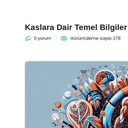
Kaslara Dair Temel Bilgil
0 yorum
Görüntüleme sayısı: 278