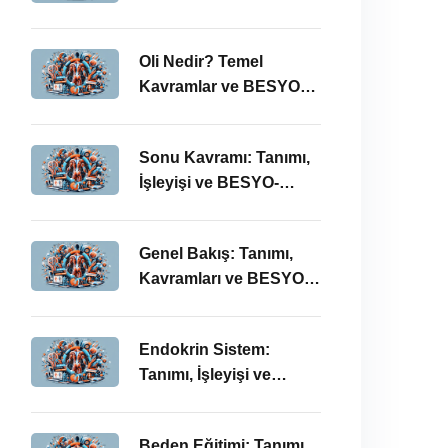
BESYO ÖABT İlişkisi
Oli Nedir? Temel
Kavramlar ve BESYO
ÖABT Bağlamında
Önemi
Sonu Kavramı: Tanımı,
İşleyişi ve BESYO-
ÖABT Perspektifi
Genel Bakış: Tanımı,
Kavramları ve BESYO
ÖABT Bağlamında
İncelenmesi
Endokrin Sistem:
Tanımı, İşleyişi ve
BESYO ÖABT’deki
Önemi
Beden Eğitimi: Tanımı,