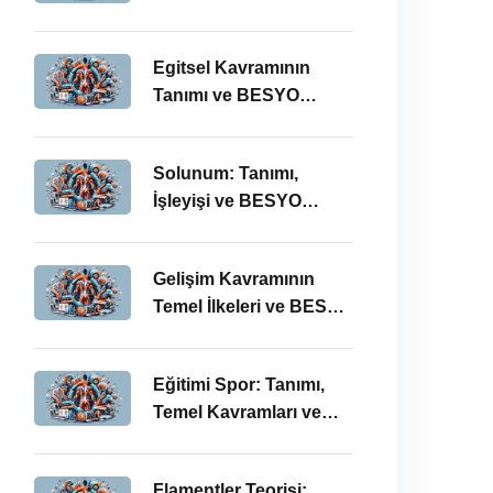
Eğitimi Öğretmenliği
Perspektifi
Egitsel Kavramının
Tanımı ve BESYO
ÖABT’deki Önemi
Solunum: Tanımı,
İşleyişi ve BESYO
ÖABT’deki Önemi
Gelişim Kavramının
Temel İlkeleri ve BESYO
ÖABT’deki Yeri
Eğitimi Spor: Tanımı,
Temel Kavramları ve
BESYO ÖABT İlişkisi
Flamentler Teorisi: