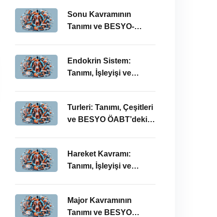
ÖABT Bağlamında
Sonu Kavramının
Önemi
Tanımı ve BESYO-
ÖABT Alanındaki
Önemi
Endokrin Sistem:
Tanımı, İşleyişi ve
BESYO ÖABT’deki
Önemi
Turleri: Tanımı, Çeşitleri
ve BESYO ÖABT’deki
Önemi
Hareket Kavramı:
Tanımı, İşleyişi ve
BESYO-ÖABT
Bağlamında Önemi
Major Kavramının
Tanımı ve BESYO