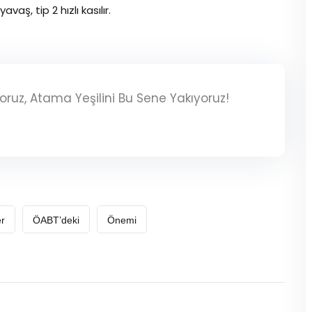
avaş, tip 2 hızlı kasılır.
iyoruz, Atama Yeşilini Bu Sene Yakıyoruz!
er
ÖABT’deki
Önemi