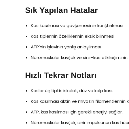
Sık Yapılan Hatalar
Kas kasılması ve gevşemesinin karıştırılması
Kas tiplerinin özelliklerinin eksik bilinmesi
ATP’nin işlevinin yanlış anlaşılması
Nöromüsküler kavşak ve sinir-kas etkileşiminin
Hızlı Tekrar Notları
Kaslar üç tiptir: iskelet, düz ve kalp kası.
Kas kasılması aktin ve miyozin filamentlerinin 
ATP, kas kasılması için gerekli enerjiyi sağlar.
Nöromüsküler kavşak, sinir impulsunun kas hücre