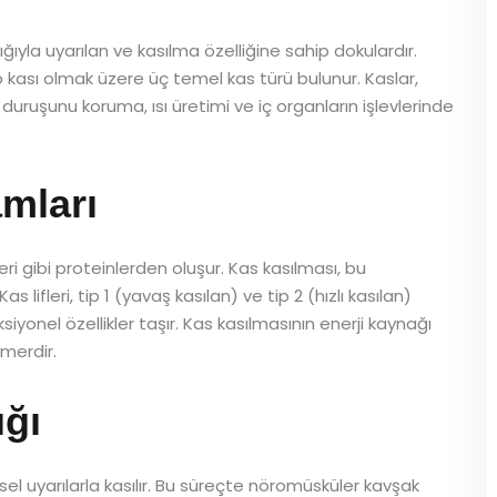
ığıyla uyarılan ve kasılma özelliğine sahip dokulardır.
p kası olmak üzere üç temel kas türü bulunur. Kaslar,
uşunu koruma, ısı üretimi ve iç organların işlevlerinde
mları
leri gibi proteinlerden oluşur. Kas kasılması, bu
lifleri, tip 1 (yavaş kasılan) ve tip 2 (hızlı kasılan)
nksiyonel özellikler taşır. Kas kasılmasının enerji kaynağı
omerdir.
ığı
ksel uyarılarla kasılır. Bu süreçte nöromüsküler kavşak