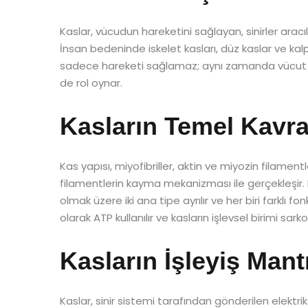
Kaslar, vücudun hareketini sağlayan, sinirler aracıl
İnsan bedeninde iskelet kasları, düz kaslar ve kal
sadece hareketi sağlamaz; aynı zamanda vücut dur
de rol oynar.
Kasların Temel Kavra
Kas yapısı, miyofibriller, aktin ve miyozin filament
filamentlerin kayma mekanizması ile gerçekleşir. Kas 
olmak üzere iki ana tipe ayrılır ve her biri farklı fo
olarak ATP kullanılır ve kasların işlevsel birimi sark
Kasların İşleyiş Mant
Kaslar, sinir sistemi tarafından gönderilen elektri