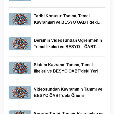
Tarihi Konusu: Tanımı, Temel
Kavramları ve BESYO ÖABT’deki
Yeri
Dersinin Videosundan Öğrenmenin
Temel İlkeleri ve BESYO – ÖABT
Bağlamındaki Önemi
Sistem Kavramı: Tanımı, Temel
İlkeleri ve BESYO ÖABT’deki Yeri
Videosundan Kavramının Tanımı ve
BESYO ÖABT’deki Önemi
Sporun Tarihi: Tanımı, Kavramları ve