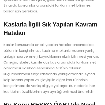
Sınavda kavramlar arasındaki farkların net bilinmesi
başarı için gereklidir.
Kaslarla İlgili Sık Yapılan Kavram
Hataları
Kaslar konusunda en sık yapılan hatalar arasında kas
türlerinin karıştırılması, kasılma mekanizmasının yanlış
anlaşılması ve enerji kaynaklarının eksik bilinmesi yer alır.
Örneğin, iskelet kası ile düz kas arasındaki farkların net
olmaması, kasılma esnasında ATP'nin rolünün
küçümsenmesi sıkça rastlanan yanlışlardandır. Ayrıca,
kalp kasının yapısı ve işleyişi ile diğer kas türlerinin
karıştırılması da yanlış bilgiye yol açar. Bu nedenle her
kas tipinin özelliklerinin ayrı ayrı öğrenilmesi önemlidir.
Bu Konu BESYO ÖABT’de Nasıl