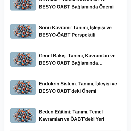
BESYO ÖABT Bağlamında Önemi
Sonu Kavramı: Tanımı, İşleyişi ve
BESYO-ÖABT Perspektifi
Genel Bakış: Tanımı, Kavramları ve
BESYO ÖABT Bağlamında
İncelenmesi
Endokrin Sistem: Tanımı, İşleyişi ve
BESYO ÖABT’deki Önemi
Beden Eğitimi: Tanımı, Temel
Kavramları ve ÖABT’deki Yeri