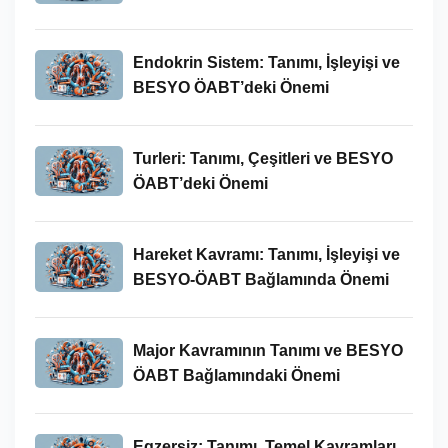
Endokrin Sistem: Tanımı, İşleyişi ve
BESYO ÖABT’deki Önemi
Turleri: Tanımı, Çeşitleri ve BESYO
ÖABT’deki Önemi
Hareket Kavramı: Tanımı, İşleyişi ve
BESYO-ÖABT Bağlamında Önemi
Major Kavramının Tanımı ve BESYO
ÖABT Bağlamındaki Önemi
Egzersiz: Tanımı, Temel Kavramları