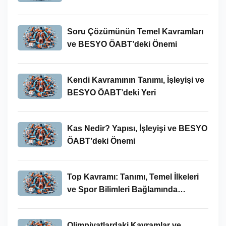
Soru Çözümünün Temel Kavramları
ve BESYO ÖABT’deki Önemi
Kendi Kavramının Tanımı, İşleyişi ve
BESYO ÖABT’deki Yeri
Kas Nedir? Yapısı, İşleyişi ve BESYO
ÖABT’deki Önemi
Top Kavramı: Tanımı, Temel İlkeleri
ve Spor Bilimleri Bağlamında
İncelenmesi
Olimpiyatlardaki Kavramlar ve