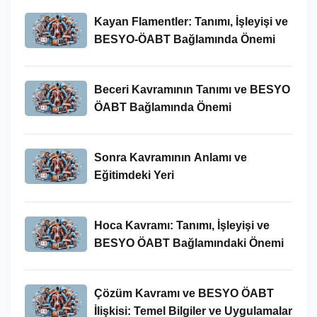
Kayan Flamentler: Tanımı, İşleyişi ve
BESYO-ÖABT Bağlamında Önemi
Beceri Kavramının Tanımı ve BESYO
ÖABT Bağlamında Önemi
Sonra Kavramının Anlamı ve
Eğitimdeki Yeri
Hoca Kavramı: Tanımı, İşleyişi ve
BESYO ÖABT Bağlamındaki Önemi
Çözüm Kavramı ve BESYO ÖABT
İlişkisi: Temel Bilgiler ve Uygulamalar