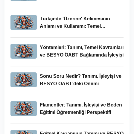
Bağlamında İncelenmesi
Türkçede 'Üzerine' Kelimesinin
Anlamı ve Kullanımı: Temel
Kavramlar ve BESYO ÖABT İlişkisi
Yöntemleri: Tanımı, Temel Kavramları
ve BESYO ÖABT Bağlamında İşleyişi
Sonu Soru Nedir? Tanımı, İşleyişi ve
BESYO-ÖABT’deki Önemi
Flamentler: Tanımı, İşleyişi ve Beden
Eğitimi Öğretmenliği Perspektifi
Egitsel Kavramının Tanımı ve BESYO