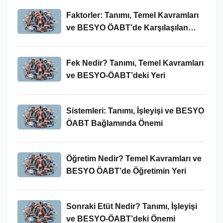
Faktorler: Tanımı, Temel Kavramları
ve BESYO ÖABT’de Karşılaşılan
Kullanımları
Fek Nedir? Tanımı, Temel Kavramları
ve BESYO-ÖABT’deki Yeri
Sistemleri: Tanımı, İşleyişi ve BESYO
ÖABT Bağlamında Önemi
Öğretim Nedir? Temel Kavramları ve
BESYO ÖABT’de Öğretimin Yeri
Sonraki Etüt Nedir? Tanımı, İşleyişi
ve BESYO-ÖABT’deki Önemi