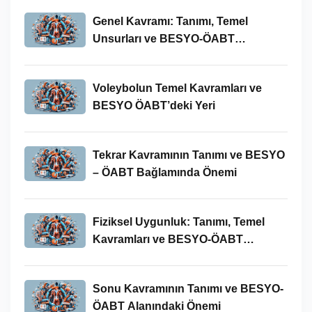
Genel Kavramı: Tanımı, Temel
Unsurları ve BESYO-ÖABT
Bağlamındaki Önemi
Voleybolun Temel Kavramları ve
BESYO ÖABT’deki Yeri
Tekrar Kavramının Tanımı ve BESYO
– ÖABT Bağlamında Önemi
Fiziksel Uygunluk: Tanımı, Temel
Kavramları ve BESYO-ÖABT
Bağlamında Önemi
Sonu Kavramının Tanımı ve BESYO-
ÖABT Alanındaki Önemi