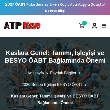
2027 ÖABT
Paketlerimiz Erken Kayıt Avantajıyla Satışta!
Detaylı Bilgi
0
Kaslara Genel: Tanımı, İşleyişi ve
BESYO ÖABT Bağlamında Önemi
Anasayfa
Faydalı Bilgiler
2026 Beden Eğitimi BESYO ÖABT
Kaslara Genel: Tanımı, İşleyişi ve BESYO ÖABT
Bağlamında Önemi