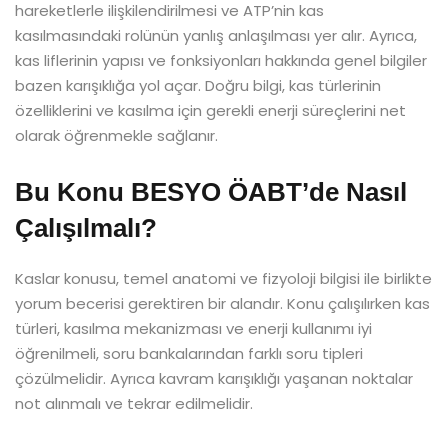
hareketlerle ilişkilendirilmesi ve ATP’nin kas
kasılmasındaki rolünün yanlış anlaşılması yer alır. Ayrıca,
kas liflerinin yapısı ve fonksiyonları hakkında genel bilgiler
bazen karışıklığa yol açar. Doğru bilgi, kas türlerinin
özelliklerini ve kasılma için gerekli enerji süreçlerini net
olarak öğrenmekle sağlanır.
Bu Konu BESYO ÖABT’de Nasıl
Çalışılmalı?
Kaslar konusu, temel anatomi ve fizyoloji bilgisi ile birlikte
yorum becerisi gerektiren bir alandır. Konu çalışılırken kas
türleri, kasılma mekanizması ve enerji kullanımı iyi
öğrenilmeli, soru bankalarından farklı soru tipleri
çözülmelidir. Ayrıca kavram karışıklığı yaşanan noktalar
not alınmalı ve tekrar edilmelidir.