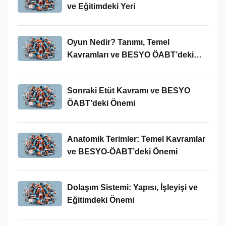
ve Eğitimdeki Yeri
Oyun Nedir? Tanımı, Temel
Kavramları ve BESYO ÖABT’deki
Yeri
Sonraki Etüt Kavramı ve BESYO
ÖABT’deki Önemi
Anatomik Terimler: Temel Kavramlar
ve BESYO-ÖABT’deki Önemi
Dolaşım Sistemi: Yapısı, İşleyişi ve
Eğitimdeki Önemi