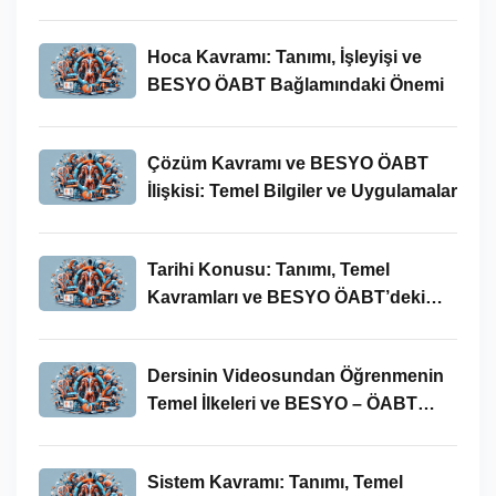
Hoca Kavramı: Tanımı, İşleyişi ve
BESYO ÖABT Bağlamındaki Önemi
Çözüm Kavramı ve BESYO ÖABT
İlişkisi: Temel Bilgiler ve Uygulamalar
Tarihi Konusu: Tanımı, Temel
Kavramları ve BESYO ÖABT’deki
Yeri
Dersinin Videosundan Öğrenmenin
Temel İlkeleri ve BESYO – ÖABT
Bağlamındaki Önemi
Sistem Kavramı: Tanımı, Temel