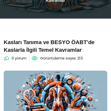
Kavramlar
Kasları Tanıma ve BESYO ÖABT’de
Kaslarla İlgili Temel Kavramlar
0 yorum
Görüntüleme sayısı: 213