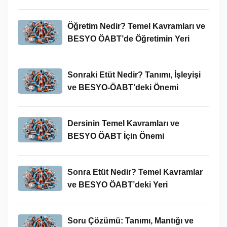
Öğretim Nedir? Temel Kavramları ve
BESYO ÖABT’de Öğretimin Yeri
Sonraki Etüt Nedir? Tanımı, İşleyişi
ve BESYO-ÖABT’deki Önemi
Dersinin Temel Kavramları ve
BESYO ÖABT İçin Önemi
Sonra Etüt Nedir? Temel Kavramlar
ve BESYO ÖABT’deki Yeri
Soru Çözümü: Tanımı, Mantığı ve