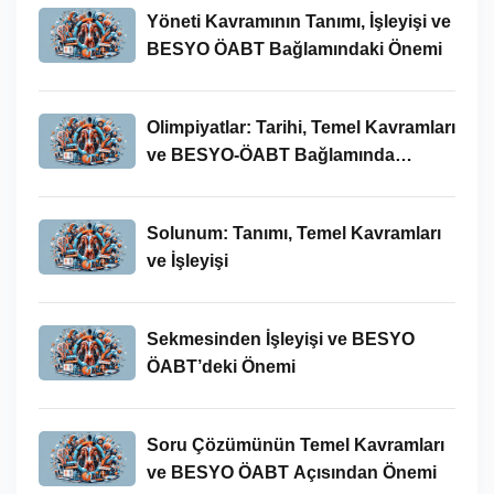
Yöneti Kavramının Tanımı, İşleyişi ve
BESYO ÖABT Bağlamındaki Önemi
Olimpiyatlar: Tarihi, Temel Kavramları
ve BESYO-ÖABT Bağlamında
İncelenmesi
Solunum: Tanımı, Temel Kavramları
ve İşleyişi
Sekmesinden İşleyişi ve BESYO
ÖABT’deki Önemi
Soru Çözümünün Temel Kavramları
ve BESYO ÖABT Açısından Önemi