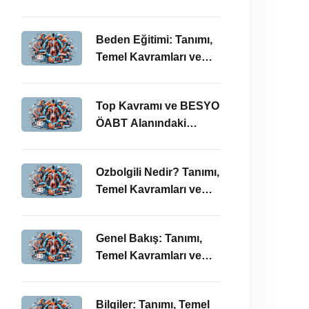
BESYO ÖABT’deki
Önemi
Beden Eğitimi: Tanımı,
Temel Kavramları ve
ÖABT’deki Yeri
Top Kavramı ve BESYO
ÖABT Alanındaki
Önemi
Ozbolgili Nedir? Tanımı,
Temel Kavramları ve
BESYO ÖABT’deki
Önemi
Genel Bakış: Tanımı,
Temel Kavramları ve
BESYO ÖABT İlişkisi
Bilgiler: Tanımı, Temel