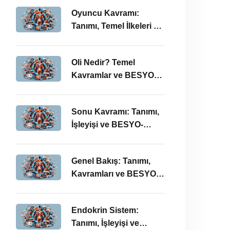
Oyuncu Kavramı:
Tanımı, Temel İlkeleri ve
BESYO ÖABT İlişkisi
Oli Nedir? Temel
Kavramlar ve BESYO
ÖABT Bağlamında
Önemi
Sonu Kavramı: Tanımı,
İşleyişi ve BESYO-
ÖABT Perspektifi
Genel Bakış: Tanımı,
Kavramları ve BESYO
ÖABT Bağlamında
İncelenmesi
Endokrin Sistem:
Tanımı, İşleyişi ve