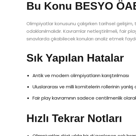
Bu Konu BESYO ÖABT’
Olimpiyatlar konusunu çalışırken tarihsel gelişim
odaklanılmalıdır. Kavramlar netleştirilmeli, fair play
sınavlarda çıkabilecek konuları analiz etmek fayda
Sık Yapılan Hatalar
Antik ve modern olimpiyatların karıştırılması
Uluslararası ve milli komitelerin rollerinin yanlış
Fair play kavramının sadece centilmenlik olara
Hızlı Tekrar Notları
Olimpiyatlar dört yılda bir düzenlenen çok bran