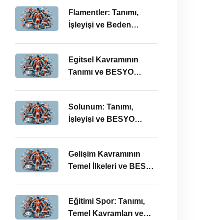
Önemi
Flamentler: Tanımı,
İşleyişi ve Beden
Eğitimi Öğretmenliği
Perspektifi
Egitsel Kavramının
Tanımı ve BESYO
ÖABT’deki Önemi
Solunum: Tanımı,
İşleyişi ve BESYO
ÖABT’deki Önemi
Gelişim Kavramının
Temel İlkeleri ve BESYO
ÖABT’deki Yeri
Eğitimi Spor: Tanımı,
Temel Kavramları ve