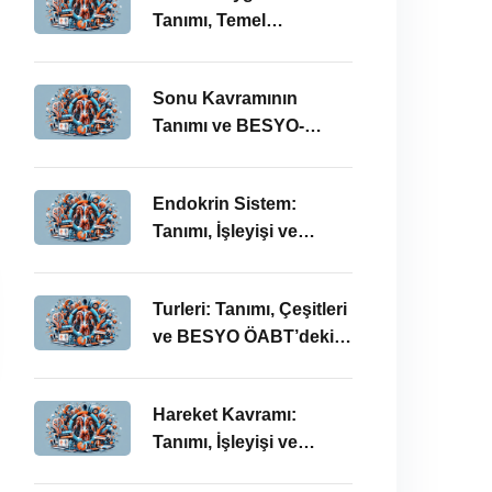
Tanımı, Temel
Kavramları ve BESYO-
ÖABT Bağlamında
Sonu Kavramının
Önemi
Tanımı ve BESYO-
ÖABT Alanındaki
Önemi
Endokrin Sistem:
Tanımı, İşleyişi ve
BESYO ÖABT’deki
Önemi
Turleri: Tanımı, Çeşitleri
ve BESYO ÖABT’deki
Önemi
Hareket Kavramı:
Tanımı, İşleyişi ve
BESYO-ÖABT