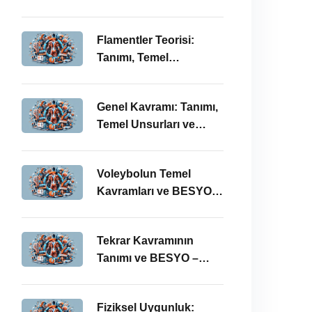
BESYO ÖABT İlişkisi
Flamentler Teorisi:
Tanımı, Temel
Kavramları ve BESYO –
ÖABT Bağlamında
Genel Kavramı: Tanımı,
Önemi
Temel Unsurları ve
BESYO-ÖABT
Bağlamındaki Önemi
Voleybolun Temel
Kavramları ve BESYO
ÖABT’deki Yeri
Tekrar Kavramının
Tanımı ve BESYO –
ÖABT Bağlamında
Önemi
Fiziksel Uygunluk: