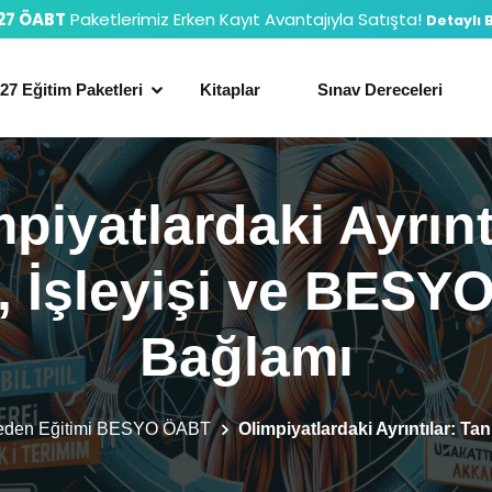
27 ÖABT
Paketlerimiz Erken Kayıt Avantajıyla Satışta!
Detaylı B
27 Eğitim Paketleri
Kitaplar
Sınav Dereceleri
piyatlardaki Ayrınt
, İşleyişi ve BES
Bağlamı
eden Eğitimi BESYO ÖABT
Olimpiyatlardaki Ayrıntılar: T