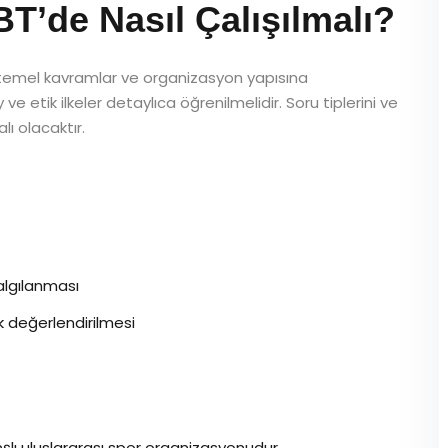
de Nasıl Çalışılmalı?
, temel kavramlar ve organizasyon yapısına
 ve etik ilkeler detaylıca öğrenilmelidir. Soru tiplerini ve
lı olacaktır.
 algılanması
k değerlendirilmesi
şlı uluslararası spor organizasyonudur.