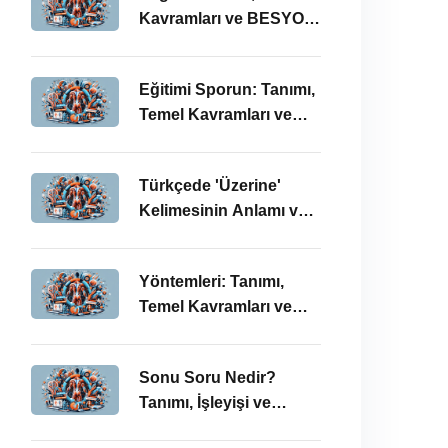
Kavramları ve BESYO
ÖABT Bağlamında
Önemi
Eğitimi Sporun: Tanımı,
Temel Kavramları ve
BESYO-ÖABT
Bağlamında
Türkçede 'Üzerine'
İncelenmesi
Kelimesinin Anlamı ve
Kullanımı: Temel
Kavramlar ve BESYO
Yöntemleri: Tanımı,
ÖABT İlişkisi
Temel Kavramları ve
BESYO ÖABT
Bağlamında İşleyişi
Sonu Soru Nedir?
Tanımı, İşleyişi ve
BESYO-ÖABT’deki