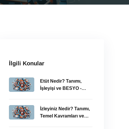
İlgili Konular
Etüt Nedir? Tanımı,
İşleyişi ve BESYO -
ÖABT Bağlamında
İncelenmesi
İzleyiniz Nedir? Tanımı,
Temel Kavramları ve
ÖABT’deki Önemi