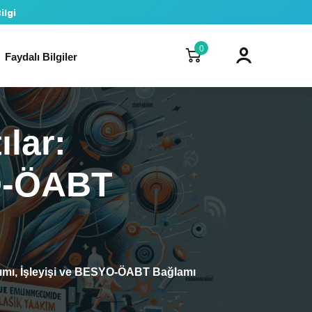
ilgi
0
Faydalı Bilgiler
ılar:
YO-ÖABT
anımı, İşleyişi ve BESYO-ÖABT Bağlamı