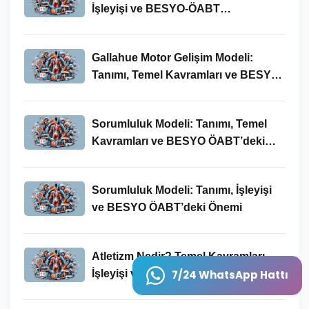
İşleyişi ve BESYO-ÖABT
Bağlamında Önemi
Gallahue Motor Gelişim Modeli:
Tanımı, Temel Kavramları ve BESYO-
ÖABT Bağlamındaki Önemi
Sorumluluk Modeli: Tanımı, Temel
Kavramları ve BESYO ÖABT’deki
Yeri
Sorumluluk Modeli: Tanımı, İşleyişi
ve BESYO ÖABT’deki Önemi
Atletizm Nedir? Temel Kavramları,
İşleyişi ve BESYO ÖABT Bağlamında
7/24 WhatsApp Hattı
Önemi